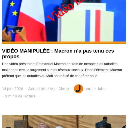
VIDÉO MANIPULÉE : Macron n’a pas tenu ces
propos
Une vidéo présentant Emmanuel Macron en train de menacer les autorités
maliennes circule largement sur les réseaux sociaux. Dans l’élément, Macron
prétend que les autorités du Mali ont refusé de coopérer pour
14 juin 2026
1
Actualités
/
Mali Check
par
Le Jalon
4
3 mins de lecture
j
u
i
n
2
0