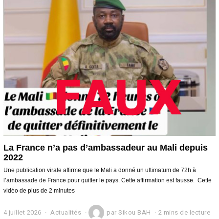
La France n’a pas d’ambassadeur au Mali depuis
2022
Une publication virale affirme que le Mali a donné un ultimatum de 72h à
l’ambassade de France pour quitter le pays. Cette affirmation est fausse. Cette
vidéo de plus de 2 minutes
4 juillet 2026
4
Actualités
par
Sikou BAH
2 mins de lecture