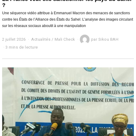
?
Une séquence vidéo attribue à Emmanuel Macron des menaces de sanctions
contre les États de l’Alliance des États du Sahel. L’analyse des images circulant
sur les réseaux sociaux aboutit à une manipulation
2 juillet 2026
2
Actualités
/
Mali Check
par
Sikou BAH
j
3 mins de lecture
u
i
l
l
e
t
2
0
2
6