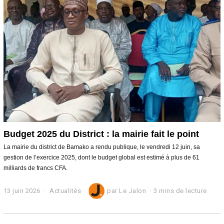
2
6
Budget 2025 du District : la mairie fait le point
La mairie du district de Bamako a rendu publique, le vendredi 12 juin, sa
gestion de l’exercice 2025, dont le budget global est estimé à plus de 61
milliards de francs CFA.
13 juin 2026
Actualités
par
Le Jalon
3 mins de lecture