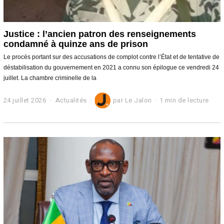
Justice : l’ancien patron des renseignements
condamné à quinze ans de prison
Le procès portant sur des accusations de complot contre l’État et de tentative de
déstabilisation du gouvernement en 2021 a connu son épilogue ce vendredi 24
juillet. La chambre criminelle de la
24 juillet 2026
2
Actualités
par
Le Jalon
1 min de lecture
4
j
u
i
l
l
e
t
2
0
2
6