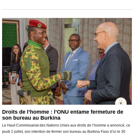
j
u
i
l
l
e
t
2
0
2
6
Droits de l’homme : l’ONU entame fermeture de
son bureau au Burkina
Le Haut-Commissariat des Nations Unies aux droits de l’homme a annoncé, ce
jeudi 2 juillet, son intention de fermer son bureau au Burkina Faso d’ici le 30