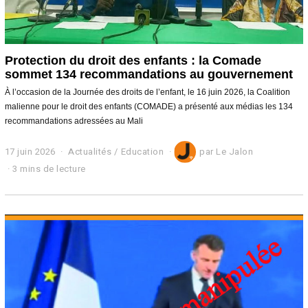
Protection du droit des enfants : la Comade
sommet 134 recommandations au gouvernement
À l’occasion de la Journée des droits de l’enfant, le 16 juin 2026, la Coalition
malienne pour le droit des enfants (COMADE) a présenté aux médias les 134
recommandations adressées au Mali
17 juin 2026
2
Actualités
/
Education
par
Le Jalon
2
3 mins de lecture
j
u
i
n
2
0
2
6