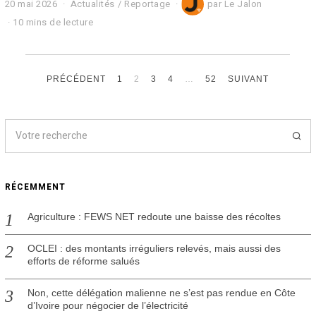
20 mai 2026
2
Actualités
/
Reportage
par
Le Jalon
0
10 mins de lecture
m
a
i
2
0
PRÉCÉDENT
1
2
3
4
…
52
SUIVANT
2
6
RÉCEMMENT
Agriculture : FEWS NET redoute une baisse des récoltes
OCLEI : des montants irréguliers relevés, mais aussi des
efforts de réforme salués
Non, cette délégation malienne ne s’est pas rendue en Côte
d’Ivoire pour négocier de l’électricité