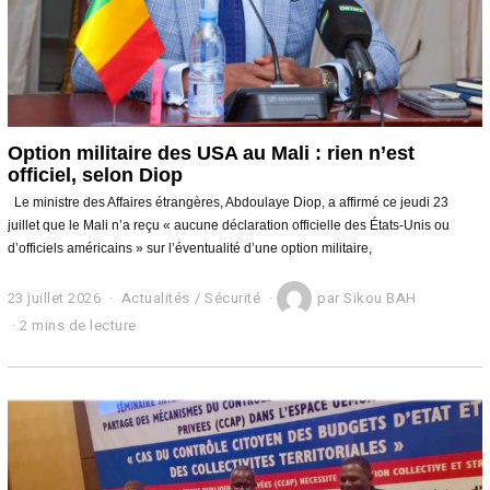
Option militaire des USA au Mali : rien n’est
officiel, selon Diop
Le ministre des Affaires étrangères, Abdoulaye Diop, a affirmé ce jeudi 23
juillet que le Mali n’a reçu « aucune déclaration officielle des États-Unis ou
d’officiels américains » sur l’éventualité d’une option militaire,
23 juillet 2026
2
Actualités
/
Sécurité
par
Sikou BAH
3
2 mins de lecture
j
u
i
l
l
e
t
2