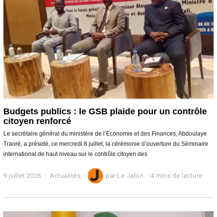
0
2
6
Budgets publics : le GSB plaide pour un contrôle
citoyen renforcé
Le secrétaire général du ministère de l’Economie et des Finances, Abdoulaye
Traoré, a présidé, ce mercredi 8 juillet, la cérémonie d’ouverture du Séminaire
international de haut niveau sur le contrôle citoyen des
9 juillet 2026
Actualités
par
Le Jalon
4 mins de lecture