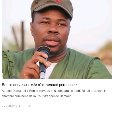
t
2
0
2
6
Ben le cerveau : »Je n’ai menacé personne »
Adama Diarra, dit « Ben le cerveau », a comparu ce lundi 28 juillet devant la
chambre criminelle de la Cour d’appel de Bamako.
27 juillet 2026
2
7