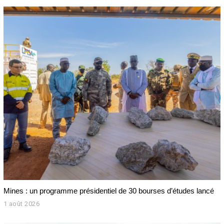
0
2
6
Mines : un programme présidentiel de 30 bourses d’études lancé
1 août 2026
1
a
o