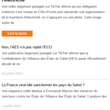
Une vidéo largement partagée sur TikTok affirme qu’une délégation
malienne s’est rendue en Côte d’Ivoire pour demander une augmentation
de la fourniture d’électricité, en s’appuyant sur une photo. Cette image
sortie de
Lire la suite
Non, l’AES n’a pas rejeté l’ECO
Une publication largement partagée sur TikTok affirme que la
Confédération de l’Alliance des États du Sahel (AES) aurait officiellement
décidé de ne
25 juillet 2026
2
6
j
La France veut-elle sanctionner les pays du Sahel ?
u
i
Une séquence vidéo attribue à Emmanuel Macron des menaces de
l
sanctions contre les États de l’Alliance des États du Sahel. L’analyse des
l
e
2 juillet 2026
2
t