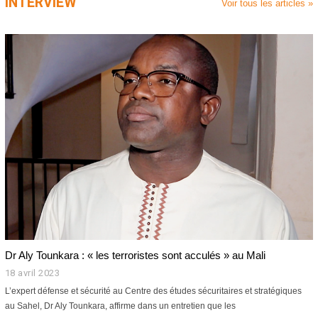
INTERVIEW
r
Voir tous les articles »
s
2
0
2
6
Dr Aly Tounkara : « les terroristes sont acculés » au Mali
18 avril 2023
1
8
L’expert défense et sécurité au Centre des études sécuritaires et stratégiques
a
au Sahel, Dr Aly Tounkara, affirme dans un entretien que les
v