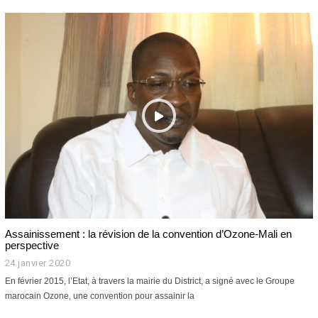
r
i
l
2
0
2
3
Assainissement : la révision de la convention d’Ozone-Mali en
perspective
24 janvier 2020
2
5
En février 2015, l’Etat, à travers la mairie du District, a signé avec le Groupe
j
marocain Ozone, une convention pour assainir la
a
n