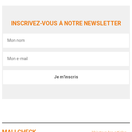
u
i
l
l
INSCRIVEZ-VOUS À NOTRE NEWSLETTER
e
t
2
0
2
6