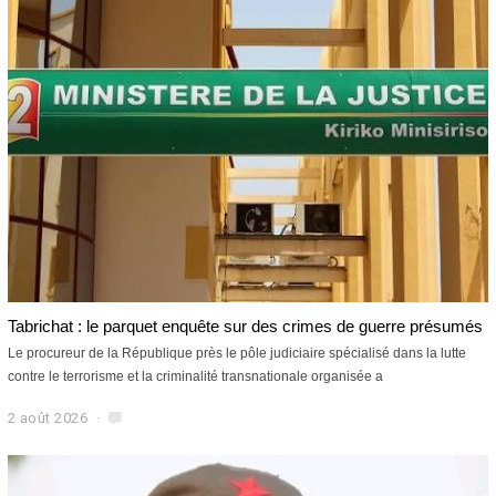
Tabrichat : le parquet enquête sur des crimes de guerre présumés
Le procureur de la République près le pôle judiciaire spécialisé dans la lutte
contre le terrorisme et la criminalité transnationale organisée a
2 août 2026
2
a
o
û