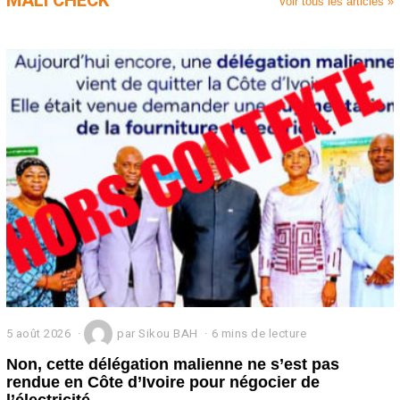
MALI CHECK
Voir tous les articles »
5 août 2026
par
Sikou BAH
6 mins de lecture
Non, cette délégation malienne ne s’est pas
rendue en Côte d’Ivoire pour négocier de
l’électricité