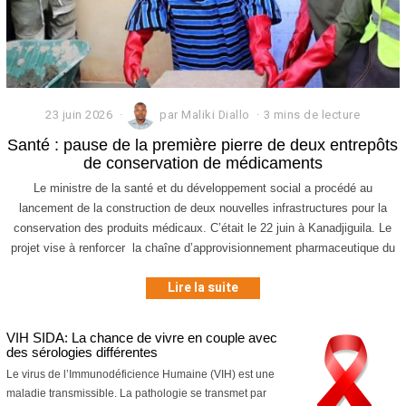
23 juin 2026
2
par
Maliki Diallo
3 mins de lecture
5
Santé : pause de la première pierre de deux entrepôts
j
de conservation de médicaments
u
i
Le ministre de la santé et du développement social a procédé au
n
lancement de la construction de deux nouvelles infrastructures pour la
2
0
conservation des produits médicaux. C’était le 22 juin à Kanadjiguila. Le
2
projet vise à renforcer la chaîne d’approvisionnement pharmaceutique du
6
Lire la suite
VIH SIDA: La chance de vivre en couple avec
des sérologies différentes
Le virus de l’Immunodéficience Humaine (VIH) est une
maladie transmissible. La pathologie se transmet par