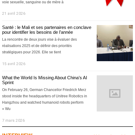
voie sexuelle, sanguine ou de mère à
21 avril 2026
2
1
a
Santé : le Mali et ses partenaires en conclave
v
pour identifier les besoins de l’année
r
La rencontre de deux jours vise à évaluer des
i
l
réalisations 2025 et de définir des priorités
2
stratégiques pour 2026. Elle se tient
0
2
15 avril 2026
1
6
5
a
What the World Is Missing About China’s AI
v
Sprint
r
On February 26, German Chancellor Friedrich Merz
i
l
stood inside the headquarters of Unitree Robotics in
2
Hangzhou and watched humanoid robots perform
0
« Wu
2
6
7 mars 2026
7
m
a