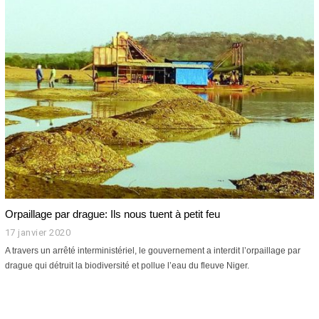
i
e
r
2
0
2
0
Orpaillage par drague: Ils nous tuent à petit feu
17 janvier 2020
1
7
A travers un arrêté interministériel, le gouvernement a interdit l’orpaillage par
j
drague qui détruit la biodiversité et pollue l’eau du fleuve Niger.
a
n
v
i