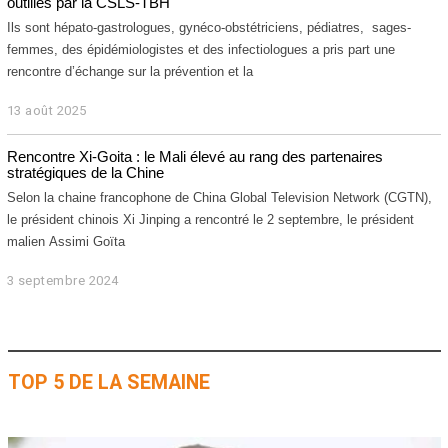
outillés par la CSLS-TBH
p
t
Ils sont hépato-gastrologues, gynéco-obstétriciens, pédiatres, sages-
e
femmes, des épidémiologistes et des infectiologues a pris part une
m
rencontre d’échange sur la prévention et la
b
r
13 août 2025
1
e
3
2
a
0
Rencontre Xi-Goita : le Mali élevé au rang des partenaires
o
stratégiques de la Chine
2
û
5
t
Selon la chaine francophone de China Global Television Network (CGTN),
2
le président chinois Xi Jinping a rencontré le 2 septembre, le président
0
malien Assimi Goïta
2
5
3 septembre 2024
3
s
e
p
t
e
TOP 5 DE LA SEMAINE
m
b
r
e