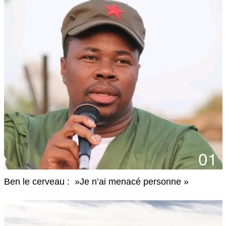
2
0
2
4
01
Ben le cerveau : »Je n’ai menacé personne »