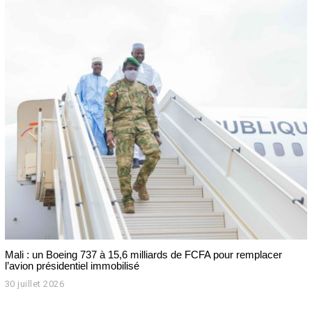
û
t
2
0
2
6
Mali : un Boeing 737 à 15,6 milliards de FCFA pour remplacer
l’avion présidentiel immobilisé
30 juillet 2026
3
0
j