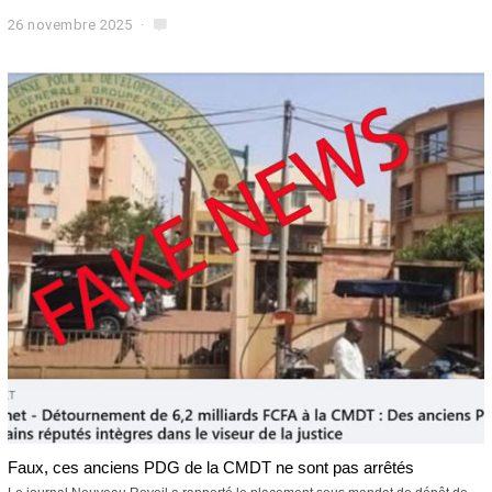
26 novembre 2025
2
6
n
o
v
e
m
b
r
e
2
0
2
5
Faux, ces anciens PDG de la CMDT ne sont pas arrêtés