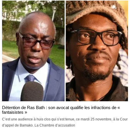
j
u
i
l
l
e
t
2
0
2
6
Détention de Ras Bath : son avocat qualifie les infractions de «
fantaisistes »
C’est une audience à huis clos qui s’est tenue, ce mardi 25 novembre, à la Cour
d’appel de Bamako. La Chambre d’accusation