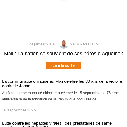
24 janvier 2026
2
par
Maliki Diallo
4
Mali : La nation se souvient de ses héros d’Aguelhok
j
a
n
Lire la suite
v
i
e
La communauté chinoise au Mali célèbre les 80 ans de la victoire
r
contre le Japon
2
Au Mali, la communauté chinoise a célébré le 15 septembre, le 76e me
0
anniversaire de la fondation de la République populaire de
2
6
16 septembre 2025
1
6
s
Lutte contre les hépatites virales : des prestataires de santé
e