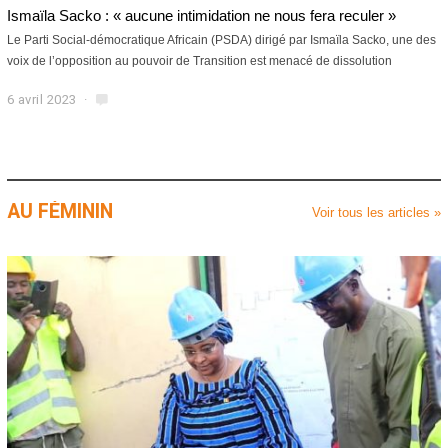
Ismaïla Sacko : « aucune intimidation ne nous fera reculer »
Le Parti Social-démocratique Africain (PSDA) dirigé par Ismaïla Sacko, une des
voix de l’opposition au pouvoir de Transition est menacé de dissolution
6 avril 2023
6
a
v
r
i
l
AU FÉMININ
2
Voir tous les articles »
0
2
3