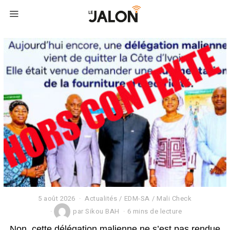
5 août 2026
Actualités
/
EDM-SA
/
Mali Check
par
Sikou BAH
6 mins de lecture
Non, cette délégation malienne ne s’est pas rendue