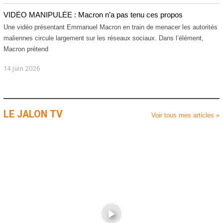
j
2
u
VIDÉO MANIPULÉE : Macron n’a pas tenu ces propos
0
i
2
l
Une vidéo présentant Emmanuel Macron en train de menacer les autorités
6
l
maliennes circule largement sur les réseaux sociaux. Dans l’élément,
e
Macron prétend
t
2
14 juin 2026
1
0
4
2
j
6
u
i
LE JALON TV
n
Voir tous mes articles »
2
0
2
6