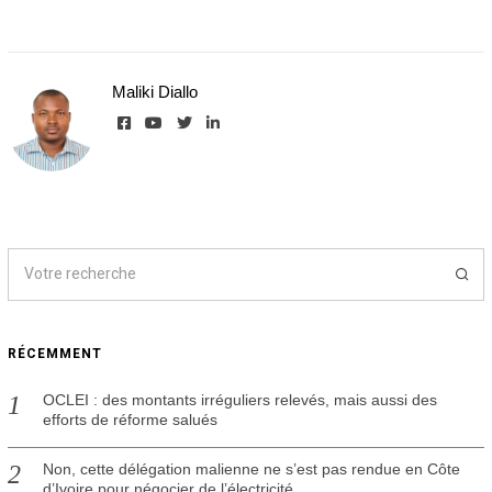
a
o
û
t
Maliki Diallo
2
0
2
6
RÉCEMMENT
OCLEI : des montants irréguliers relevés, mais aussi des
efforts de réforme salués
Non, cette délégation malienne ne s’est pas rendue en Côte
d’Ivoire pour négocier de l’électricité