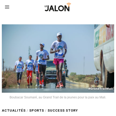
Boubacar Soumaré, au Grand Trail de la jeunes pour la paix au Mali.
ACTUALITÉS
/
SPORTS
/
SUCCESS STORY