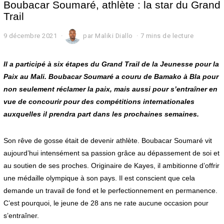
Boubacar Soumaré, athlète : la star du Grand
Trail
9 décembre 2021
9
par
Maliki Diallo
7 mins de lecture
d
é
c
Il a participé à six étapes du Grand Trail de la Jeunesse pour la
e
Paix au Mali. Boubacar Soumaré a couru de Bamako à Bla pour
m
non seulement réclamer la paix, mais aussi pour s’entraîner en
b
r
vue de concourir pour des compétitions internationales
e
auxquelles il prendra part dans les prochaines semaines.
2
0
2
Son rêve de gosse était de devenir athlète. Boubacar Soumaré vit
1
aujourd’hui intensément sa passion grâce au dépassement de soi et
au soutien de ses proches. Originaire de Kayes, il ambitionne d’offrir
une médaille olympique à son pays. Il est conscient que cela
demande un travail de fond et le perfectionnement en permanence.
C’est pourquoi, le jeune de 28 ans ne rate aucune occasion pour
s’entraîner.