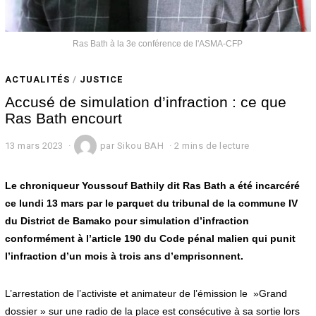
Ras Bath à la 3e conférence de l'ASMA-CFP
ACTUALITÉS
/
JUSTICE
Accusé de simulation d’infraction : ce que
Ras Bath encourt
13 mars 2023
1
par
Sikou BAH
2 mins de lecture
3
m
a
Le chroniqueur Youssouf Bathily dit Ras Bath a été incarcéré
r
ce lundi 13 mars par le parquet du tribunal de la commune IV
s
du District de Bamako pour simulation d’infraction
2
0
conformément à l’article 190 du Code pénal malien qui punit
2
l’infraction d’un mois à trois ans d’emprisonnent.
3
L’arrestation de l’activiste et animateur de l’émission le »Grand
dossier » sur une radio de la place est consécutive à sa sortie lors