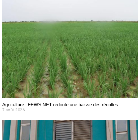
Agriculture : FEWS NET redoute une baisse des récoltes
7 août 2026
7
a
o
û
t
2