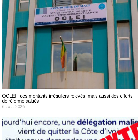
0
2
6
OCLEI : des montants irréguliers relevés, mais aussi des efforts
de réforme salués
6 août 2026