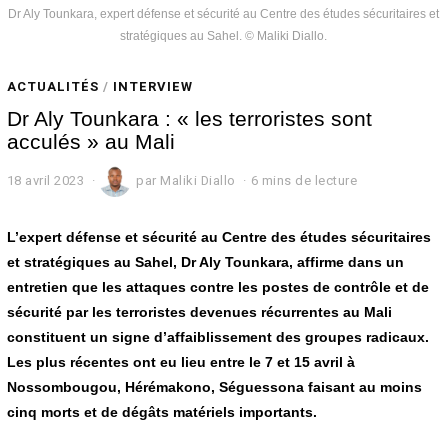
Dr Aly Tounkara, expert défense et sécurité au Centre des études sécuritaires et
stratégiques au Sahel. © Maliki Diallo.
ACTUALITÉS
/
INTERVIEW
Dr Aly Tounkara : « les terroristes sont
acculés » au Mali
18 avril 2023
1
par
Maliki Diallo
6 mins de lecture
8
a
v
L’expert défense et sécurité au Centre des études sécuritaires
r
et stratégiques au Sahel, Dr Aly Tounkara, affirme dans un
i
entretien que les attaques contre les postes de contrôle et de
l
2
sécurité par les terroristes devenues récurrentes au Mali
0
constituent un signe d’affaiblissement des groupes radicaux.
2
3
Les plus récentes ont eu lieu entre le 7 et 15 avril à
Nossombougou, Hérémakono, Séguessona faisant au moins
cinq morts et de dégâts matériels importants.