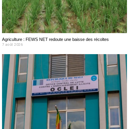
Agriculture : FEWS NET redoute une baisse des récoltes
7 août 2026
7
a
o
û
t
2
0
2
6