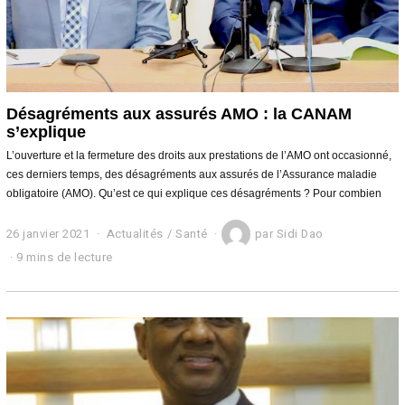
Désagréments aux assurés AMO : la CANAM
s’explique
L’ouverture et la fermeture des droits aux prestations de l’AMO ont occasionné,
ces derniers temps, des désagréments aux assurés de l’Assurance maladie
obligatoire (AMO). Qu’est ce qui explique ces désagréments ? Pour combien
26 janvier 2021
2
Actualités
/
Santé
par
Sidi Dao
6
9 mins de lecture
j
a
n
v
i
e
r
2
0