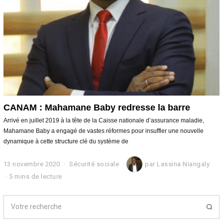
2
1
CANAM : Mahamane Baby redresse la barre
Arrivé en juillet 2019 à la tête de la Caisse nationale d’assurance maladie,
Mahamane Baby a engagé de vastes réformes pour insuffler une nouvelle
dynamique à cette structure clé du système de
13 novembre 2020
1
Sécurité sociale
par
Lassina Niangaly
3
5 mins de lecture
n
o
v
e
m