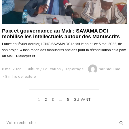
Paix et gouvernance au Mali : SAVAMA DCI
mobilise les intellectuels autour des Manuscrits
Lancé en février dernier, l’ONG SAVAMA DCI a fait le point, ce 5 mai 2022, de
son projet : « Inspiration des manuscrits anciens pour la réconciliation et la paix
au Mali : Plaidoyer et
6 mai 2022
6
Culture
/
Education
/
Reportage
par
Sidi Dao
m
8 mins de lecture
a
i
2
0
2
1
2
3
…
5
SUIVANT
2