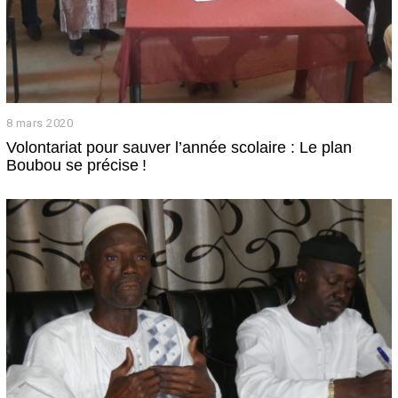
8 mars 2020
8
m
Volontariat pour sauver l’année scolaire : Le plan
a
Boubou se précise !
r
s
2
0
2
0