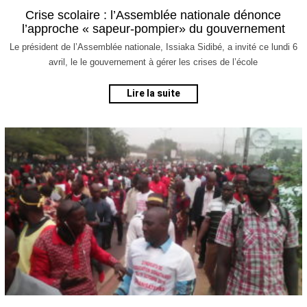
a
Crise scolaire : l’Assemblée nationale dénonce
v
l’approche « sapeur-pompier» du gouvernement
r
i
Le président de l’Assemblée nationale, Issiaka Sidibé, a invité ce lundi 6
l
avril, le le gouvernement à gérer les crises de l’école
2
0
Lire la suite
2
0