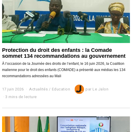
Protection du droit des enfants : la Comade
sommet 134 recommandations au gouvernement
À l’occasion de la Journée des droits de l’enfant, le 16 juin 2026, la Coalition
malienne pour le droit des enfants (COMADE) a présenté aux médias les 134
recommandations adressées au Mali
17 juin 2026
2
Actualités
/
Education
par
Le Jalon
2
3 mins de lecture
j
u
i
n
2
0
2