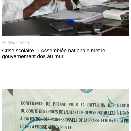
29 février 2020
2
m
Crise scolaire : l’Assemblée nationale met le
a
gouvernement dos au mur
r
s
2
0
2
0