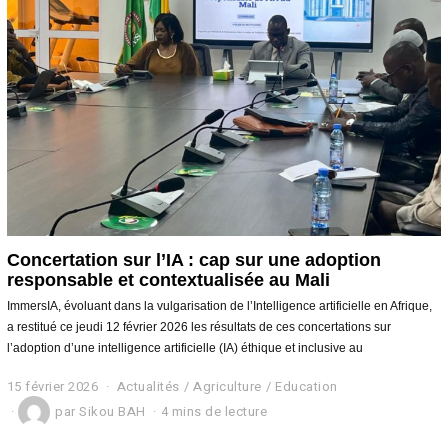
6
Concertation sur l’IA : cap sur une adoption
responsable et contextualisée au Mali
ImmersIA, évoluant dans la vulgarisation de l’Intelligence artificielle en Afrique,
a restitué ce jeudi 12 février 2026 les résultats de ces concertations sur
l’adoption d’une intelligence artificielle (IA) éthique et inclusive au
15 février 2026
1
Actualités
/
Agriculture
/
Education
5
par
Sikou BAH
4 mins de lecture
f
é