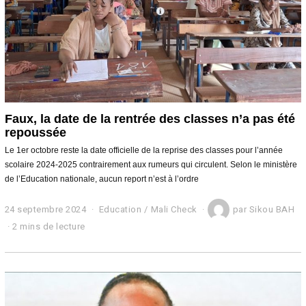
Faux, la date de la rentrée des classes n’a pas été
repoussée
Le 1er octobre reste la date officielle de la reprise des classes pour l’année
scolaire 2024-2025 contrairement aux rumeurs qui circulent. Selon le ministère
de l’Education nationale, aucun report n’est à l’ordre
24 septembre 2024
1
Education
/
Mali Check
par
Sikou BAH
9
2 mins de lecture
n
o
v
e
m
b