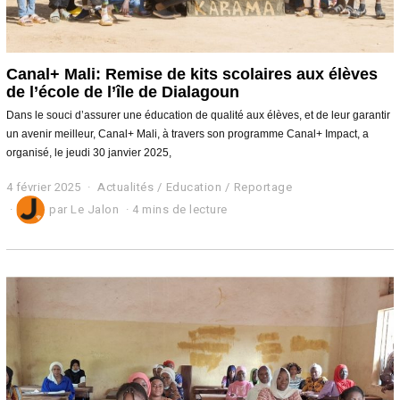
Canal+ Mali: Remise de kits scolaires aux élèves
de l’école de l’île de Dialagoun
Dans le souci d’assurer une éducation de qualité aux élèves, et de leur garantir
un avenir meilleur, Canal+ Mali, à travers son programme Canal+ Impact, a
organisé, le jeudi 30 janvier 2025,
4 février 2025
4
Actualités
/
Education
/
Reportage
f
par
Le Jalon
4 mins de lecture
é
v
r
i
e
r
2
0
2
5