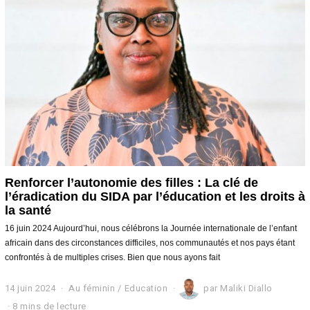
r
e
2
0
2
4
Renforcer l’autonomie des filles : La clé de
l’éradication du SIDA par l’éducation et les droits à
la santé
16 juin 2024 Aujourd’hui, nous célébrons la Journée internationale de l’enfant
africain dans des circonstances difficiles, nos communautés et nos pays étant
confrontés à de multiples crises. Bien que nous ayons fait
14 juin 2024
1
Au féminin
/
Education
par
Maliki Diallo
4
8 mins de lecture