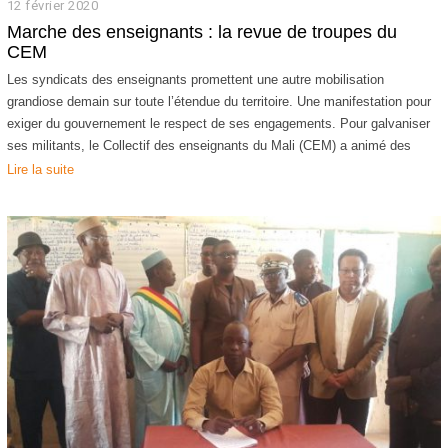
12 février 2020
1
2
Marche des enseignants : la revue de troupes du
f
CEM
é
v
Les syndicats des enseignants promettent une autre mobilisation
r
grandiose demain sur toute l’étendue du territoire. Une manifestation pour
i
exiger du gouvernement le respect de ses engagements. Pour galvaniser
e
ses militants, le Collectif des enseignants du Mali (CEM) a animé des
r
2
Lire la suite
0
2
0