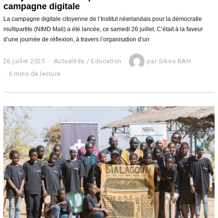
campagne digitale
La campagne digitale citoyenne de l’Institut néerlandais pour la démocratie
multipartite (NIMD Mali) a été lancée, ce samedi 26 juillet. C’était à la faveur
d’une journée de réflexion, à travers l’organisation d’un
26 juillet 2025
2
Actualités
/
Education
par
Sikou BAH
7
6 mins de lecture
j
u
i
l
l
e
t
2
0
2
5