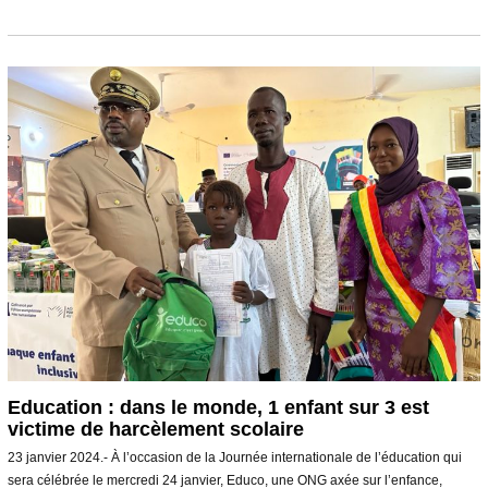
j
u
i
n
2
0
2
4
Education : dans le monde, 1 enfant sur 3 est
victime de harcèlement scolaire
23 janvier 2024.- À l’occasion de la Journée internationale de l’éducation qui
sera célébrée le mercredi 24 janvier, Educo, une ONG axée sur l’enfance,