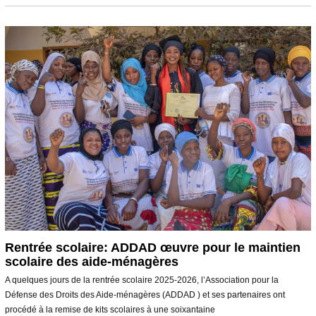
v
r
i
e
r
2
0
2
6
Rentrée scolaire: ADDAD œuvre pour le maintien
scolaire des aide-ménagères
A quelques jours de la rentrée scolaire 2025-2026, l’Association pour la
Défense des Droits des Aide-ménagères (ADDAD ) et ses partenaires ont
procédé à la remise de kits scolaires à une soixantaine