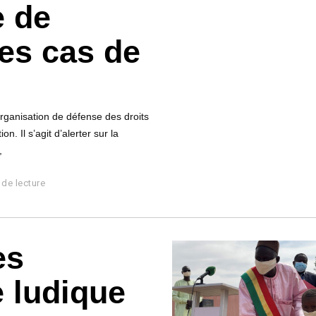
e de
es cas de
organisation de défense des droits
 Il s’agit d’alerter sur la
,
 de lecture
es
e ludique