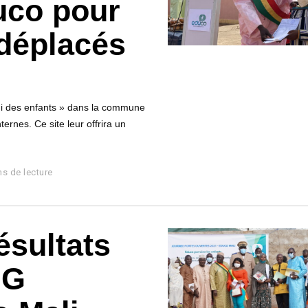
uco pour
 déplacés
i des enfants » dans la commune
ernes. Ce site leur offrira un
ns de lecture
ésultats
NG