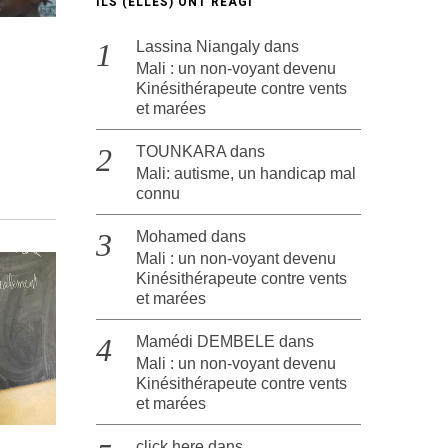
ILS (ELLES) ONT RÉAGI
Lassina Niangaly
dans
Mali : un non-voyant devenu
Kinésithérapeute contre vents
et marées
TOUNKARA
dans
Mali: autisme, un handicap mal
connu
Mohamed
dans
Mali : un non-voyant devenu
Kinésithérapeute contre vents
et marées
Mamédi DEMBELE
dans
Mali : un non-voyant devenu
Kinésithérapeute contre vents
et marées
click here
dans