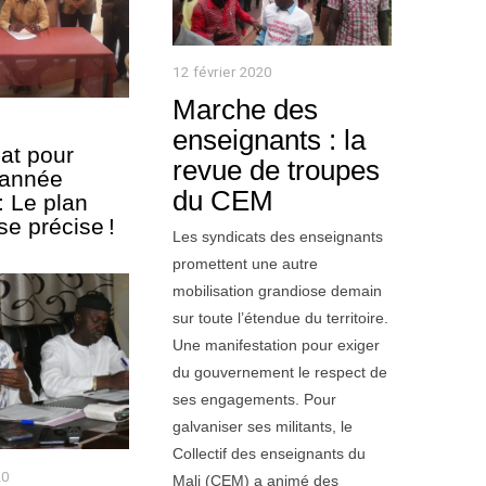
12 février 2020
1
2
Marche des
f
é
enseignants : la
m
v
iat pour
revue de troupes
r
’année
i
du CEM
: Le plan
e
e précise !
r
Les syndicats des enseignants
2
promettent une autre
0
2
mobilisation grandiose demain
0
sur toute l’étendue du territoire.
Une manifestation pour exiger
du gouvernement le respect de
ses engagements. Pour
galvaniser ses militants, le
Collectif des enseignants du
20
2
Mali (CEM) a animé des