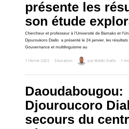
présente les résu
son étude explor
Chercheur et professeur à l’Université de Bamako et l’Un
Djouroukoro Diallo a présenté le 24 janvier, les résultats
Gouvernance et multilinguisme au
1 février 2022
1
Education
par
Maliki Diallo
1 mi
f
é
v
r
Daoudabougou:
i
e
r
Djouroucoro Dial
2
0
2
secours du centr
2