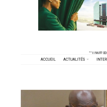
"INF
"INF
ACCUEIL
ACTUALITÉS
INTE