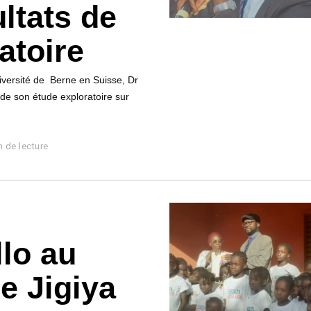
ltats de
atoire
iversité de Berne en Suisse, Dr
 de son étude exploratoire sur
n de lecture
lo au
e Jigiya