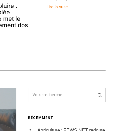
m
laire :
Lire la suite
a
blée
r
e met le
s
2
ement dos
0
2
0
RÉCEMMENT
Agriculture : FEWS NET redoute