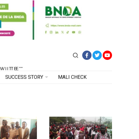
Facebook
Twitter
YouTube
VITE"
 VITE"
SUCCESS STORY
MALI CHECK