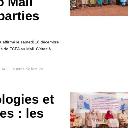
 Mali
parties
 affirmé le samedi 18 décembre
ds de FCFA au Mali. C’était à
 BAH
5 mins de lecture
logies et
es : les