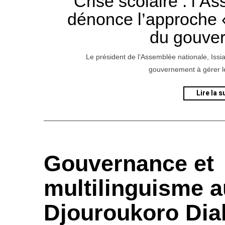
Crise scolaire : l’A
r
dénonce l’approche 
i
l
du gouve
2
0
2
Le président de l’Assemblée nationale, Issiaka
0
gouvernement à gérer le
Lire la s
Gouvernance et
multilinguisme a
Djouroukoro Dial