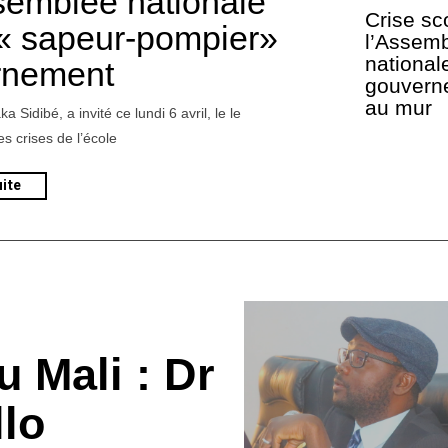
ssemblée nationale
Crise sco
« sapeur-pompier»
l’Assem
national
rnement
gouvern
au mur
 Sidibé, a invité ce lundi 6 avril, le le
s crises de l’école
uite
u Mali : Dr
lo