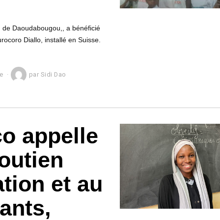
on, de Daoudabougou,, a bénéficié
rocoro Diallo, installé en Suisse.
le
par
Sidi Dao
o appelle
outien
tion et au
ants,