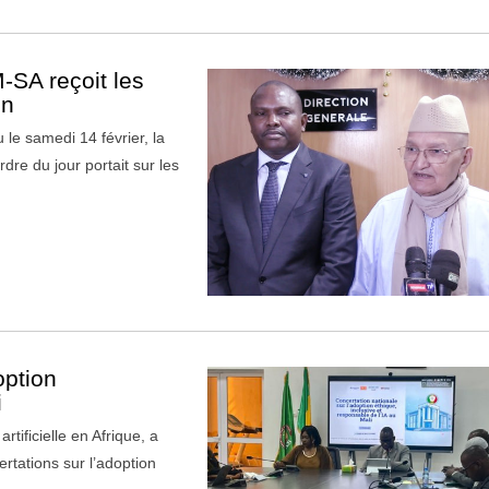
-SA reçoit les
on
e samedi 14 février, la
dre du jour portait sur les
option
i
rtificielle en Afrique, a
ertations sur l’adoption