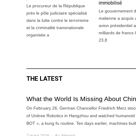
t
i
immobilisé
Le procureur de la République
2
l
Le gouvernement de
0
l
près le pôle judiciaire spécialisé
2
e
malienne a acquis 
dans la lutte contre le terrorisme
6
t
avion présidentiel 
et la criminalité transnationale
2
milliards de francs
0
organisée a
2
23,8
6
THE LATEST
What the World Is Missing About China
On February 26, German Chancellor Friedrich Merz stoo
of Unitree Robotics in Hangzhou and watched humanoid
BOT », a kung fu routine. Ten days earlier, machines buil
7 mars 2026
7
Au féminin