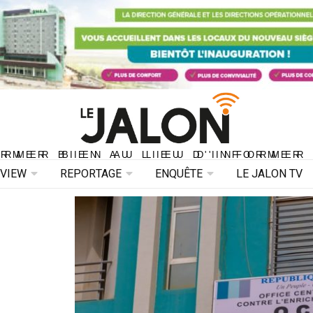
ORMER BIEN AU LIEU D'INFORMER 
ORMER BIEN AU LIEU D'INFORMER
RVIEW
REPORTAGE
ENQUÊTE
LE JALON TV