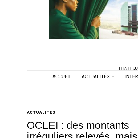
"INF
"INF
ACCUEIL
ACTUALITÉS
INTE
ACTUALITÉS
OCLEI : des montants
irréguliers relevés, mais