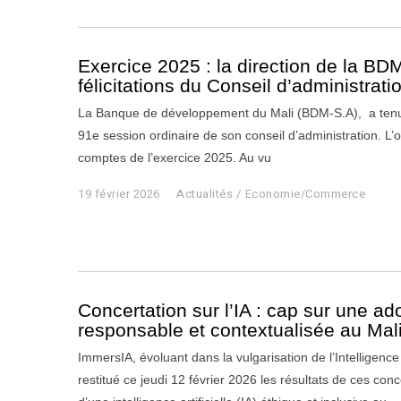
v
r
i
e
Exercice 2025 : la direction de la BDM
r
félicitations du Conseil d’administrati
2
0
La Banque de développement du Mali (BDM-S.A), a tenu l
2
91e session ordinaire de son conseil d’administration. L’or
6
comptes de l’exercice 2025. Au vu
19 février 2026
1
Actualités
/
Economie/Commerce
9
f
é
v
r
i
e
Concertation sur l’IA : cap sur une ad
r
responsable et contextualisée au Mal
2
0
ImmersIA, évoluant dans la vulgarisation de l’Intelligence a
2
restitué ce jeudi 12 février 2026 les résultats de ces conc
6