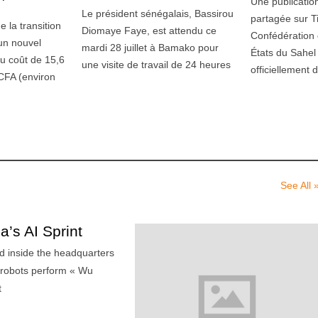
Une publicatio
i
i
Le président sénégalais, Bassirou
l
l
partagée sur T
 la transition
l
l
Diomaye Faye, est attendu ce
Confédération d
e
e
un nouvel
mardi 28 juillet à Bamako pour
États du Sahel
t
t
au coût de 15,6
une visite de travail de 24 heures
2
2
officiellement 
 CFA (environ
0
0
2
2
6
6
See All 
’s AI Sprint
d inside the headquarters
 robots perform « Wu
t