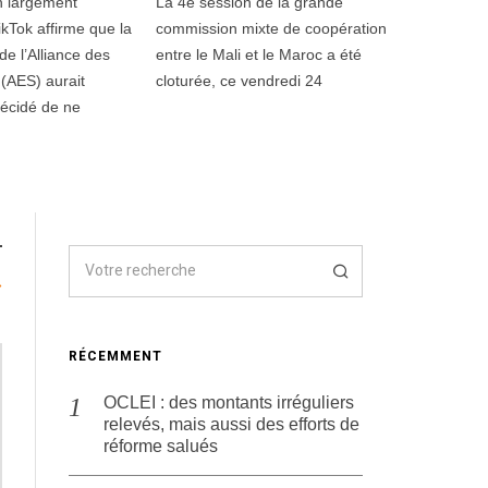
n largement
La 4e session de la grande
i
l
ikTok affirme que la
commission mixte de coopération
l
e l’Alliance des
entre le Mali et le Maroc a été
e
 (AES) aurait
cloturée, ce vendredi 24
t
2
décidé de ne
0
2
6
»
RÉCEMMENT
OCLEI : des montants irréguliers
relevés, mais aussi des efforts de
réforme salués