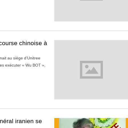
course chinoise à
nait au siège d’Unitree
des exécuter « Wu BOT »,
néral iranien se