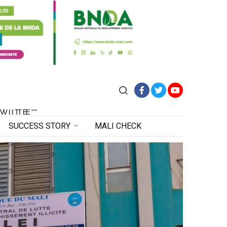
Facebook
Twitter
YouTube
VITE"
 VITE"
SUCCESS STORY
MALI CHECK