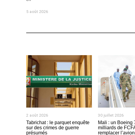
5 août 2026
2 août 2026
2
30 juillet 2026
3
a
0
Tabrichat : le parquet enquête
Mali : un Boeing 
o
j
sur des crimes de guerre
milliards de FCF
û
u
présumés
remplacer l’avion