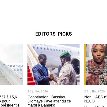
a
o
û
t
2
0
2
6
EDITORS' PICKS
26 juillet 2026
2
25 juillet 2026
2
6
6
737 à 15,6
Coopération : Bassirou
Non, l’AES n’
j
j
A pour
Diomaye Faye attendu ce
l’ECO
u
u
 présidentiel
mardi à Bamako