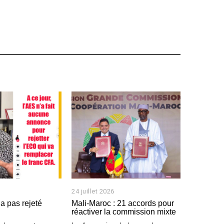
7
j
u
i
l
l
e
t
2
0
2
6
24 juillet 2026
2
4
a pas rejeté
Mali-Maroc : 21 accords pour
j
réactiver la commission mixte
u