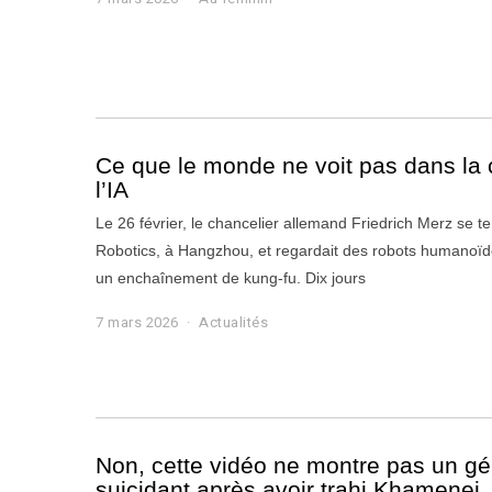
m
a
r
s
2
0
2
6
Ce que le monde ne voit pas dans la 
l’IA
Le 26 février, le chancelier allemand Friedrich Merz se te
Robotics, à Hangzhou, et regardait des robots humanoï
un enchaînement de kung-fu. Dix jours
7 mars 2026
7
Actualités
m
a
r
s
2
0
2
Non, cette vidéo ne montre pas un gé
6
suicidant après avoir trahi Khamenei