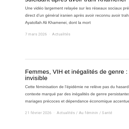
Une vidéo largement relayée sur les réseaux sociaux pré
direct d’un général iranien après avoir reconnu avoir trah
Ayatollah Ali Khamenei, dont la mort
7 mars 2026
7
Actualités
m
a
r
s
2
0
2
Femmes, VIH et inégalités de genre 
6
invisible
Cette féminisation de l’épidémie ne relève pas du hasard. 
contexte marqué par des inégalités de genre persistantes
mariages précoces et dépendance économique accentuent
21 février 2026
2
Actualités
/
Au féminin
/
Santé
1
f
é