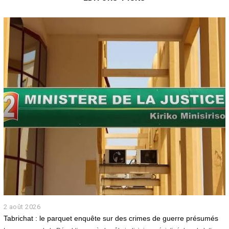
l
e
t
2
0
2
6
2 août 2026
2
a
Tabrichat : le parquet enquête sur des crimes de guerre présumés
o