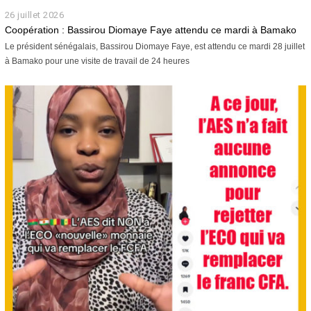
26 juillet 2026
2
6
Coopération : Bassirou Diomaye Faye attendu ce mardi à Bamako
j
Le président sénégalais, Bassirou Diomaye Faye, est attendu ce mardi 28 juillet
u
à Bamako pour une visite de travail de 24 heures
i
l
l
e
t
2
0
2
6