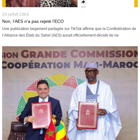
25 juillet 2026
2
6
Non, l’AES n’a pas rejeté l’ECO
j
Une publication largement partagée sur TikTok affirme que la Confédération de
u
l’Alliance des États du Sahel (AES) aurait officiellement décidé de ne
i
l
l
e
t
2
0
2
6