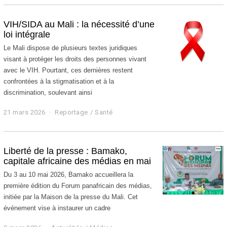
m
a
r
VIH/SIDA au Mali : la nécessité d’une
s
loi intégrale
2
0
Le Mali dispose de plusieurs textes juridiques
2
visant à protéger les droits des personnes vivant
6
avec le VIH. Pourtant, ces dernières restent
confrontées à la stigmatisation et à la
discrimination, soulevant ainsi
21 mars 2026
2
Reportage
/
Santé
1
m
a
r
Liberté de la presse : Bamako,
s
capitale africaine des médias en mai
2
0
Du 3 au 10 mai 2026, Bamako accueillera la
2
première édition du Forum panafricain des médias,
6
initiée par la Maison de la presse du Mali. Cet
événement vise à instaurer un cadre