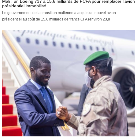
Mali : un Boeing 737 à 15,6 milliards de FCFA pour remplacer l’avion
j
présidentiel immobilisé
u
Le gouvernement de la transition malienne a acquis un nouvel avion
i
présidentiel au coût de 15,6 milliards de francs CFA (environ 23,8
l
l
e
t
2
0
2
6