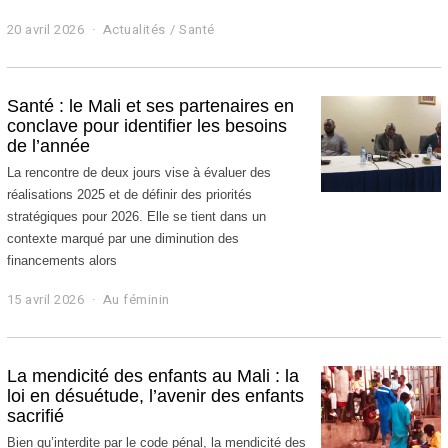
20 avril 2026
2
Actualités
/
Santé
1
a
v
r
Santé : le Mali et ses partenaires en
i
conclave pour identifier les besoins
l
de l’année
2
0
La rencontre de deux jours vise à évaluer des
2
réalisations 2025 et de définir des priorités
6
stratégiques pour 2026. Elle se tient dans un
contexte marqué par une diminution des
financements alors
15 avril 2026
1
Au féminin
5
a
v
r
La mendicité des enfants au Mali : la
i
loi en désuétude, l’avenir des enfants
l
sacrifié
2
0
Bien qu’interdite par le code pénal, la mendicité des