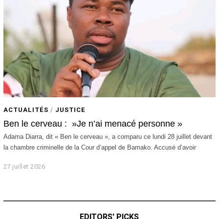
2
6
ACTUALITÉS
/
JUSTICE
Ben le cerveau : »Je n’ai menacé personne »
Adama Diarra, dit « Ben le cerveau », a comparu ce lundi 28 juillet devant
la chambre criminelle de la Cour d’appel de Bamako. Accusé d’avoir
27 juillet 2026
2
7
j
u
i
l
EDITORS' PICKS