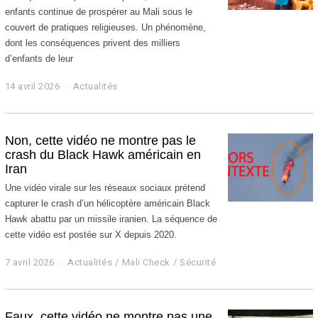
2
enfants continue de prospérer au Mali sous le
6
couvert de pratiques religieuses. Un phénomène,
dont les conséquences privent des milliers
d’enfants de leur
14 avril 2026
1
Actualités
5
a
v
r
Non, cette vidéo ne montre pas le
i
crash du Black Hawk américain en
l
Iran
2
0
Une vidéo virale sur les réseaux sociaux prétend
2
capturer le crash d’un hélicoptère américain Black
6
Hawk abattu par un missile iranien. La séquence de
cette vidéo est postée sur X depuis 2020.
7 avril 2026
7
Actualités
/
Mali Check
/
Sécurité
a
v
r
i
Faux, cette vidéo ne montre pas une