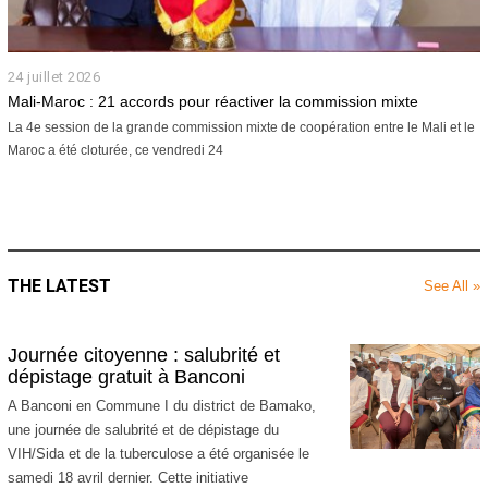
24 juillet 2026
2
4
Mali-Maroc : 21 accords pour réactiver la commission mixte
j
La 4e session de la grande commission mixte de coopération entre le Mali et le
u
Maroc a été cloturée, ce vendredi 24
i
l
l
e
t
2
0
THE LATEST
See All »
2
6
Journée citoyenne : salubrité et
dépistage gratuit à Banconi
A Banconi en Commune I du district de Bamako,
une journée de salubrité et de dépistage du
VIH/Sida et de la tuberculose a été organisée le
samedi 18 avril dernier. Cette initiative