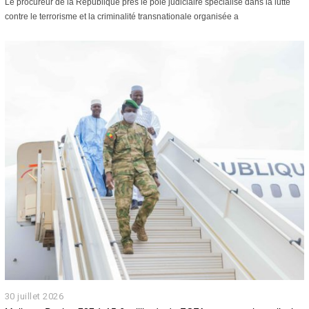
Le procureur de la République près le pôle judiciaire spécialisé dans la lutte
û
contre le terrorisme et la criminalité transnationale organisée a
t
2
0
2
6
30 juillet 2026
3
0