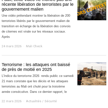
l
récente libération de terroristes par le
2
gouvernement malien
0
2
Une vidéo prétendant montrer la libération de 200
6
terroristes libérés par le gouvernement malien de
transition en échange de la libération des convois
de citernes est virale sur les réseaux sociaux.
Après
24 mars 2026
2
Mali Check
4
m
a
r
Terrorisme : les attaques ont baissé
s
de près de moitié en 2025
2
0
L’Indice du terrorisme 2026 rendu public ce samedi
2
21 mars constate que les décès et les attaques
6
terroristes au Mali ont chuté pour la troisième
année consécutive. Dans ce dernier rapport, le
22 mars 2026
2
Actualités
/
Sécurité
2