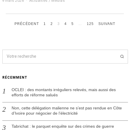
9 mars 2026
9
Actualités
/
Médias
m
a
r
s
PRÉCÉDENT
1
2
3
4
5
…
125
SUIVANT
2
0
2
6
RÉCEMMENT
OCLEI : des montants irréguliers relevés, mais aussi des
efforts de réforme salués
Non, cette délégation malienne ne s’est pas rendue en Côte
d’Ivoire pour négocier de l’électricité
Tabrichat : le parquet enquête sur des crimes de guerre