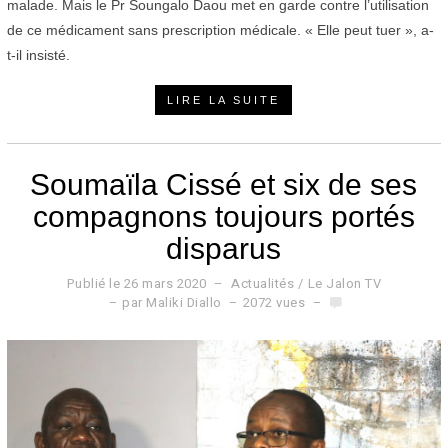
malade. Mais le Pr Soungalo Daou met en garde contre l’utilisation
de ce médicament sans prescription médicale. « Elle peut tuer », a-
t-il insisté.
LIRE LA SUITE
Soumaïla Cissé et six de ses
compagnons toujours portés
disparus
Publié le
26 mars 2020
2
Actualités
/
Le Jalon TV
6
par
Maliki Diallo
2072 vues
m
a
r
s
2
0
2
0