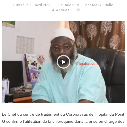
Publié le
11 avril 2020
1
Le Jalon TV
par
Maliki Diallo
2
4147 vues
a
v
r
i
l
2
0
2
0
Le Chef du centre de traitement du Coronavirus de l’hôpital du Point
G confirme l’utilisation de la chloroquine dans la prise en charge des