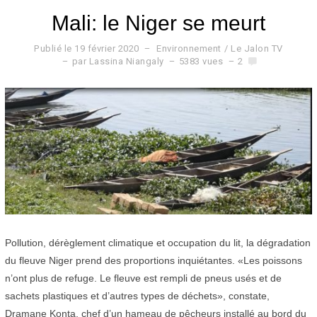
Mali: le Niger se meurt
Publié le
19 février 2020
2
Environnement
/
Le Jalon TV
0
par
Lassina Niangaly
5383 vues
2
f
é
v
r
i
e
r
2
0
2
0
Pollution, dérèglement climatique et occupation du lit, la dégradation
du fleuve Niger prend des proportions inquiétantes. «Les poissons
n’ont plus de refuge. Le fleuve est rempli de pneus usés et de
sachets plastiques et d’autres types de déchets», constate,
Dramane Konta, chef d’un hameau de pêcheurs installé au bord du