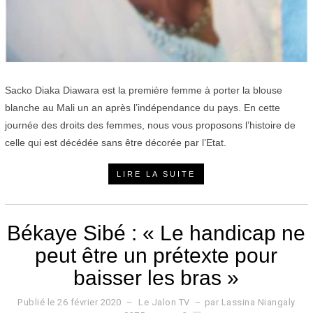
Sacko Diaka Diawara est la première femme à porter la blouse
blanche au Mali un an après l’indépendance du pays. En cette
journée des droits des femmes, nous vous proposons l’histoire de
celle qui est décédée sans être décorée par l’Etat.
LIRE LA SUITE
Békaye Sibé : « Le handicap ne
peut être un prétexte pour
baisser les bras »
Publié le
26 février 2020
2
Le Jalon TV
par
Lassina Niangaly