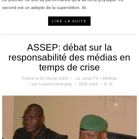
second est un adepte de la superstition. Ils
LIRE LA SUITE
ASSEP: débat sur la
responsabilité des médias en
temps de crise
Publié le
20 février 2020
2
Le Jalon TV
/
Médias
0
par
Lassina Niangaly
5502 vues
3
f
é
v
r
i
e
r
2
0