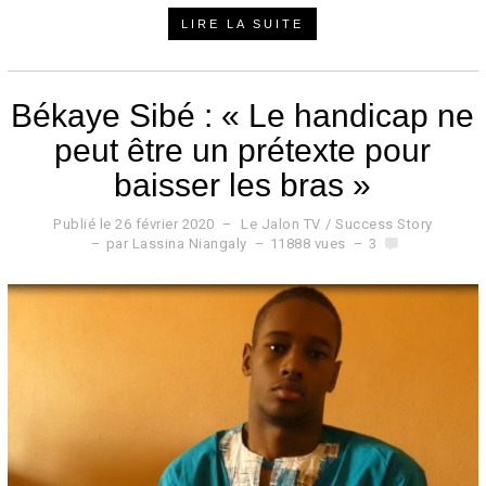
LIRE LA SUITE
Békaye Sibé : « Le handicap ne
peut être un prétexte pour
baisser les bras »
Publié le
26 février 2020
7
Le Jalon TV
/
Success Story
s
par
Lassina Niangaly
11888 vues
3
e
p
t
e
m
b
r
e
2
0
2
1