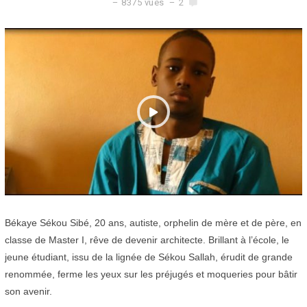
8
8375 vues
2
f
é
v
r
i
e
r
2
0
2
0
Békaye Sékou Sibé, 20 ans, autiste, orphelin de mère et de père, en
classe de Master I, rêve de devenir architecte. Brillant à l’école, le
jeune étudiant, issu de la lignée de Sékou Sallah, érudit de grande
renommée, ferme les yeux sur les préjugés et moqueries pour bâtir
son avenir.