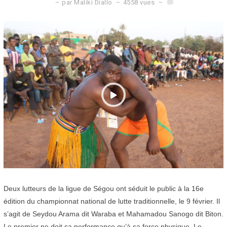
5
par
Maliki Diallo
4558 vues
f
é
v
r
i
e
r
2
0
2
0
Deux lutteurs de la ligue de Ségou ont séduit le public à la 16e
édition du championnat national de lutte traditionnelle, le 9 février. Il
s’agit de Seydou Arama dit Waraba et Mahamadou Sanogo dit Biton.
Le premier ne doit sa performance qu’à sa force physique. Le