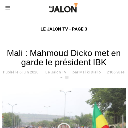
LE JALON TV - PAGE 3
Mali : Mahmoud Dicko met en
garde le président IBK
Publié le
6 juin 2020
6
Le Jalon TV
par
Maliki Diallo
2106 vues
j
u
i
n
2
0
2
0