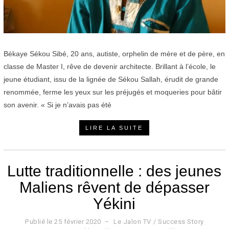
Békaye Sékou Sibé, 20 ans, autiste, orphelin de mère et de père, en
classe de Master I, rêve de devenir architecte. Brillant à l’école, le
jeune étudiant, issu de la lignée de Sékou Sallah, érudit de grande
renommée, ferme les yeux sur les préjugés et moqueries pour bâtir
son avenir. « Si je n’avais pas été
LIRE LA SUITE
Lutte traditionnelle : des jeunes
Maliens rêvent de dépasser
Yékini
Publié le
25 février 2020
2
Le Jalon TV
/
Success Story