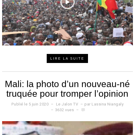
LIRE LA SUITE
Mali: la photo d’un nouveau-né
truquée pour tromper l’opinion
Publié le
5 juin 2020
5
Le Jalon TV
par
Lassina Niangaly
j
3632 vues
u
i
n
2