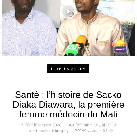
LIRE LA SUITE
Santé : l’histoire de Sacko
Diaka Diawara, la première
femme médecin du Mali
Publié le
8 mars 2020
8
Au féminin
/
Le Jalon TV
m
par
Lassina Niangaly
79299 vues
38
a