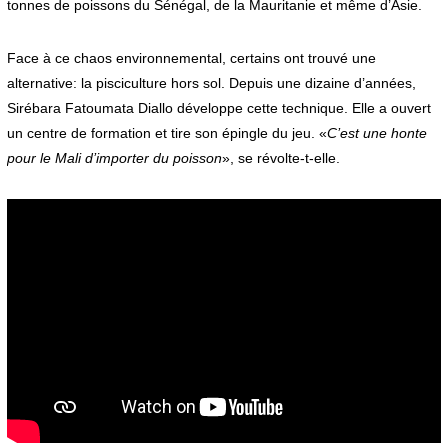
tonnes de poissons du Sénégal, de la Mauritanie et même d’Asie.
Face à ce chaos environnemental, certains ont trouvé une
alternative: la pisciculture hors sol. Depuis une dizaine d’années,
Sirébara Fatoumata Diallo développe cette technique. Elle a ouvert
un centre de formation et tire son épingle du jeu. «
C’est une honte
pour le Mali d’importer du poisson
», se révolte-t-elle.