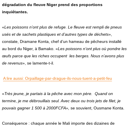
v
dégradation du fleuve Niger prend des proportions
r
inquiétantes.
i
e
r
«
Les poissons n’ont plus de refuge. Le fleuve est rempli de pneus
2
0
usés et de sachets plastiques et d’autres types de déchets
»,
2
constate, Dramane Konta, chef d’un hameau de pêcheurs installé
0
au bord du Niger, à Bamako. «
Les poissons n’ont plus où pondre les
œufs parce que les riches occupent les berges. Nous n’avons plus
de revenus
», se lamente-t-il.
A lire aussi: Orpaillage-par-drague-ils-nous-tuent-a-petit-feu
«
Très jeune, je partais à la pêche avec mon père. Quand on
termine, je me débrouillais seul. Avec deux ou trois jets de filet, je
pouvais gagner 1 500 à 2000FCFA»,
se souvient, Ousmane Konta.
Conséquence : chaque année le Mali importe des dizaines de