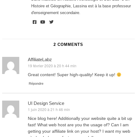
Histoire et Géographie, Lassina est à la base professeur
d'enseignement secondaire.
2 COMMENTS
AffiliateLabz
19 février 2020 à 20 h 44 min
dit :
Great content! Super high-quality! Keep it up!
Répondre
UI Design Service
1 juin 2020 à 21 h 46 min
dit :
Nice blog here! Additionally your website quite a bit up
fast! What web host are you the usage of? Can I am
getting your affiliate link on your host? I want my web