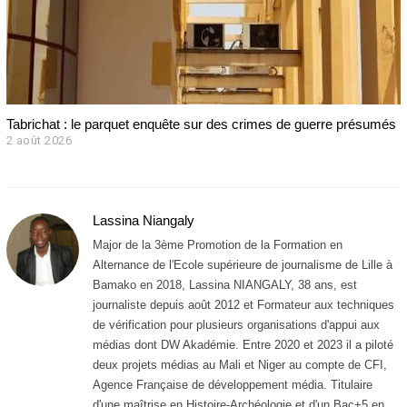
Tabrichat : le parquet enquête sur des crimes de guerre présumés
2 août 2026
2
a
o
û
t
Lassina Niangaly
2
0
Major de la 3ème Promotion de la Formation en
2
Alternance de l'Ecole supérieure de journalisme de Lille à
6
Bamako en 2018, Lassina NIANGALY, 38 ans, est
journaliste depuis août 2012 et Formateur aux techniques
de vérification pour plusieurs organisations d'appui aux
médias dont DW Akadémie. Entre 2020 et 2023 il a piloté
deux projets médias au Mali et Niger au compte de CFI,
Agence Française de développement média. Titulaire
d'une maîtrise en Histoire-Archéologie et d'un Bac+5 en