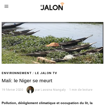
ENVIRONNEMENT
/
LE JALON TV
Mali: le Niger se meurt
19 février 2020
2
par
Lassina Niangaly
1 min de lecture
0
f
é
Pollution, dérèglement climatique et occupation du lit, la