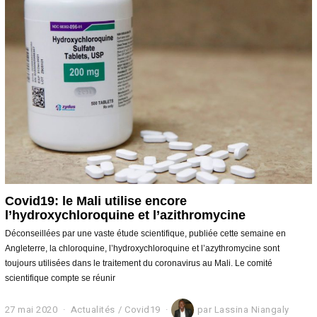
2
0
Covid19: le Mali utilise encore
l’hydroxychloroquine et l’azithromycine
Déconseillées par une vaste étude scientifique, publiée cette semaine en
Angleterre, la chloroquine, l’hydroxychloroquine et l’azythromycine sont
toujours utilisées dans le traitement du coronavirus au Mali. Le comité
scientifique compte se réunir
27 mai 2020
2
Actualités
/
Covid19
par
Lassina Niangaly