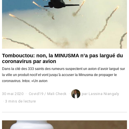
Tombouctou: non, la MINUSMA n’a pas largué du
coronavirus par avion
Dans la cité des 333 saints des rumeurs suspectent un avion d’avoir largué sur
la ville un produit nocif et vont jusqu’à accuser la Minusma de propager le
coronavirus. Intox. «Un avion
30 mai 2020
3
Covid19
/
Mali Check
par
Lassina Niangaly
1
3 mins de lecture
m
a
i
2
0