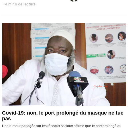
7
4 mins de lecture
m
a
i
2
0
2
0
Covid-19: non, le port prolongé du masque ne tue
pas
Une rumeur partagée sur les réseaux sociaux affirme que le port prolongé du