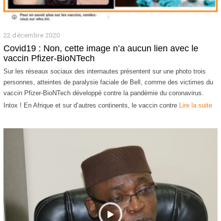
22 décembre 2020
2
9
Covid19 : Non, cette image n’a aucun lien avec le
j
vaccin Pfizer-BioNTech
a
n
Sur les réseaux sociaux des internautes présentent sur une photo trois
v
personnes, atteintes de paralysie faciale de Bell, comme des victimes du
i
vaccin Pfizer-BioNTech développé contre la pandémie du coronavirus.
e
r
Intox ! En Afrique et sur d’autres continents, le vaccin contre
Lire la suite
2
0
2
2