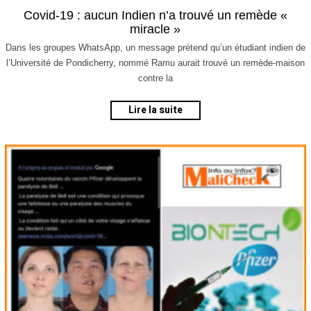
2
Covid-19 : aucun Indien n’a trouvé un remède «
j
miracle »
a
n
Dans les groupes WhatsApp, un message prétend qu’un étudiant indien de
v
l’Université de Pondicherry, nommé Ramu aurait trouvé un remède-maison
i
contre la
e
r
2
Lire la suite
0
2
1