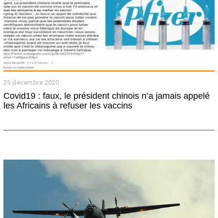
25 décembre 2020
2
5
Covid19 : faux, le président chinois n’a jamais appelé
d
les Africains à refuser les vaccins
é
c
e
m
b
r
e
2
0
2
0