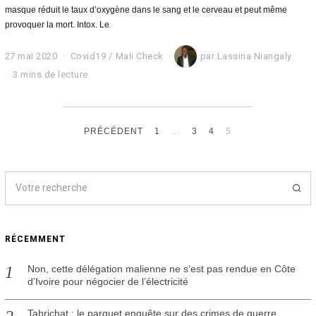
masque réduit le taux d’oxygène dans le sang et le cerveau et peut même
provoquer la mort. Intox. Le
27 mai 2020
2
Covid19
/
Mali Check
par
Lassina Niangaly
7
3 mins de lecture
m
a
i
2
0
PRÉCÉDENT
1
…
3
4
5
2
0
RÉCEMMENT
Non, cette délégation malienne ne s’est pas rendue en Côte
d’Ivoire pour négocier de l’électricité
Tabrichat : le parquet enquête sur des crimes de guerre