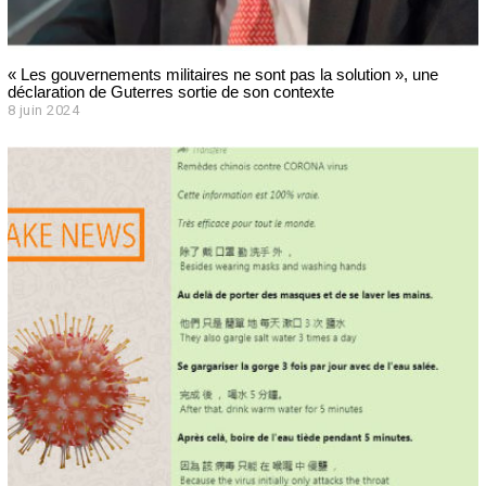
« Les gouvernements militaires ne sont pas la solution », une
déclaration de Guterres sortie de son contexte
8 juin 2024
8
j
u
i
n
2
0
2
4