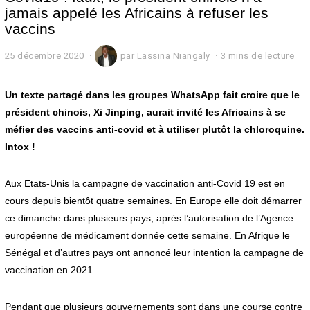
jamais appelé les Africains à refuser les
vaccins
25 décembre 2020
2
par
Lassina Niangaly
3 mins de lecture
5
d
é
Un texte partagé dans les groupes WhatsApp fait croire que le
c
président chinois, Xi Jinping, aurait invité les Africains à se
e
méfier des vaccins anti-covid et à utiliser plutôt la chloroquine.
m
b
Intox !
r
e
2
Aux Etats-Unis la campagne de vaccination anti-Covid 19 est en
0
cours depuis bientôt quatre semaines. En Europe elle doit démarrer
2
0
ce dimanche dans plusieurs pays, après l’autorisation de l’Agence
européenne de médicament donnée cette semaine. En Afrique le
Sénégal et d’autres pays ont annoncé leur intention la campagne de
vaccination en 2021.
Pendant que plusieurs gouvernements sont dans une course contre