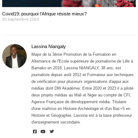
Covid19: pourquoi l’Afrique résiste mieux?
30 septembre 2020
3
0
s
e
p
Lassina Niangaly
t
e
Major de la 3ème Promotion de la Formation en
m
Alternance de l'Ecole supérieure de journalisme de Lille à
b
Bamako en 2018, Lassina NIANGALY, 38 ans, est
r
e
journaliste depuis août 2012 et Formateur aux techniques
2
de vérification pour plusieurs organisations d'appui aux
0
médias dont DW Akadémie. Entre 2020 et 2023 il a piloté
2
deux projets médias au Mali et Niger au compte de CFI,
0
Agence Française de développement média. Titulaire
d'une maîtrise en Histoire-Archéologie et d'un Bac+5 en
Histoire et Géographie, Lassina est à la base professeur
d'enseignement secondaire.