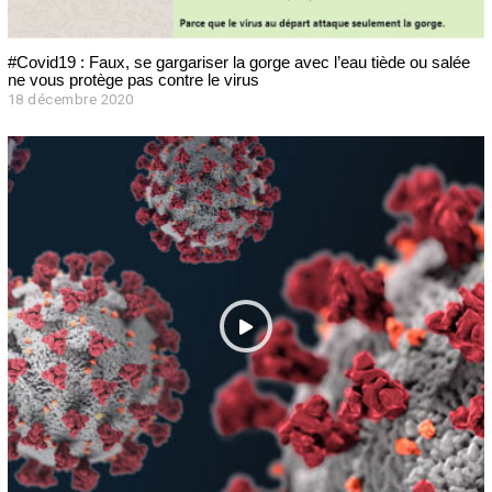
#Covid19 : Faux, se gargariser la gorge avec l’eau tiède ou salée
ne vous protège pas contre le virus
18 décembre 2020
1
8
d
é
c
e
m
b
r
e
2
0
2
0