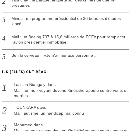
Tabrichat : le parquet enquête sur des crimes de guerre
présumés
Mines : un programme présidentiel de 30 bourses d’études
lancé
Mali : un Boeing 737 à 15,6 milliards de FCFA pour remplacer
l’avion présidentiel immobilisé
Ben le cerveau : »Je n’ai menacé personne »
ILS (ELLES) ONT RÉAGI
Lassina Niangaly
dans
Mali : un non-voyant devenu Kinésithérapeute contre vents et
marées
TOUNKARA
dans
Mali: autisme, un handicap mal connu
Mohamed
dans
Mali : un non-voyant devenu Kinésithérapeute contre vents et