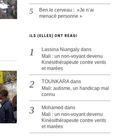
Ben le cerveau : »Je n’ai
menacé personne »
ILS (ELLES) ONT RÉAGI
Lassina Niangaly
dans
Mali : un non-voyant devenu
Kinésithérapeute contre vents
et marées
TOUNKARA
dans
Mali: autisme, un handicap mal
connu
Mohamed
dans
Mali : un non-voyant devenu
Kinésithérapeute contre vents
et marées