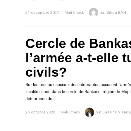
21 décembre 2021
2
Mali Check
par
Sikou BAH
1
d
é
c
Cercle de Banka
e
m
b
l’armée a-t-elle 
r
e
2
civils?
0
2
1
Sur les réseaux sociaux des internautes accusent l’armée 
localité située dans le cercle de Bankass, région de Mopt
détournées de
26 octobre 2020
2
Mali Check
par
Lassina Nianga
6
o
c