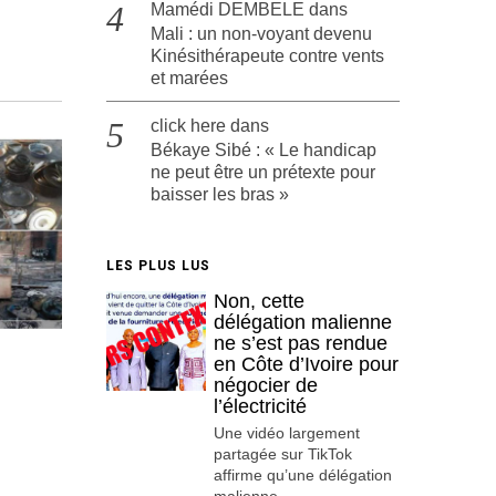
Mamédi DEMBELE
dans
Mali : un non-voyant devenu
Kinésithérapeute contre vents
et marées
click here
dans
Békaye Sibé : « Le handicap
ne peut être un prétexte pour
baisser les bras »
LES PLUS LUS
Non, cette
délégation malienne
ne s’est pas rendue
en Côte d’Ivoire pour
négocier de
l’électricité
Une vidéo largement
partagée sur TikTok
affirme qu’une délégation