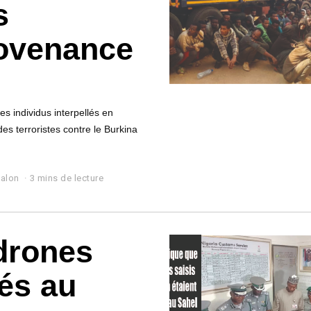
s
rovenance
es individus interpellés en
des terroristes contre le Burkina
Jalon
3 mins de lecture
 drones
nés au