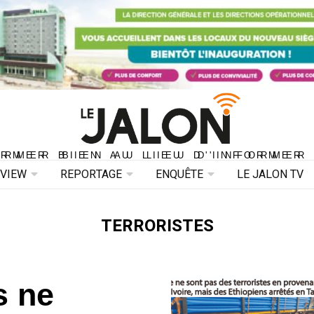
ORMER BIEN AU LIEU D'INFORMER 
ORMER BIEN AU LIEU D'INFORMER
RVIEW
REPORTAGE
ENQUÊTE
LE JALON TV
TERRORISTES
s ne