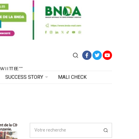
Facebook
Twitter
YouTube
VITE"
 VITE"
SUCCESS STORY
MALI CHECK