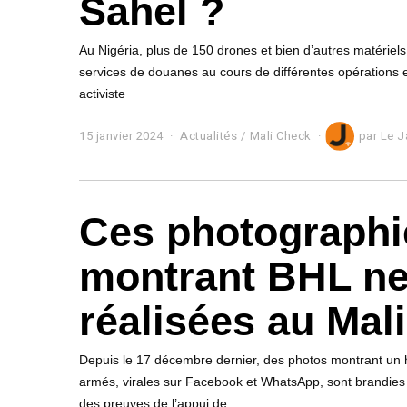
Sahel ?
2
4
Au Nigéria, plus de 150 drones et bien d’autres matériels 
services de douanes au cours de différentes opérations
activiste
15 janvier 2024
1
Actualités
/
Mali Check
par
Le J
5
j
a
n
Ces photographi
v
i
e
montrant BHL ne
r
2
0
réalisées au Mali
2
4
Depuis le 17 décembre dernier, des photos montrant un 
armés, virales sur Facebook et WhatsApp, sont brandies
des preuves de l’appui de