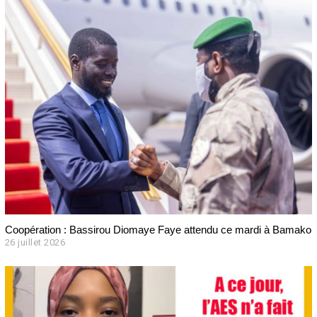
Coopération : Bassirou Diomaye Faye attendu ce mardi à Bamako
26 juillet 2026
2
6
j
u
i
l