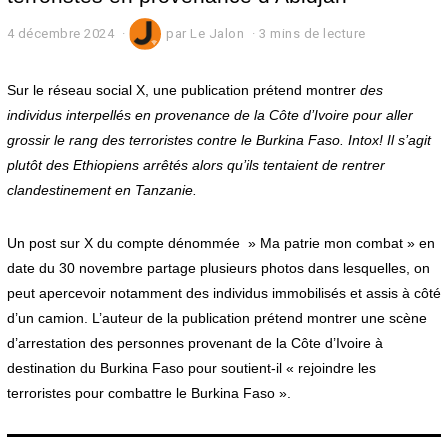
4 décembre 2024
4
par
Le Jalon
3 mins de lecture
d
é
c
Sur le réseau social X, une publication prétend montrer
des
e
individus interpellés en provenance de la Côte d’Ivoire pour aller
m
grossir le rang des terroristes contre le Burkina Faso. Intox! Il s’agit
b
r
plutôt des Ethiopiens arrêtés alors qu’ils tentaient de rentrer
e
clandestinement en Tanzanie.
2
0
2
Un post sur X du compte dénommée » Ma patrie mon combat » en
4
date du 30 novembre partage plusieurs photos dans lesquelles, on
peut apercevoir notamment des individus immobilisés et assis à côté
d’un camion. L’auteur de la publication prétend montrer une scène
d’arrestation des personnes provenant de la Côte d’Ivoire à
destination du Burkina Faso pour soutient-il « rejoindre les
terroristes pour combattre le Burkina Faso ».