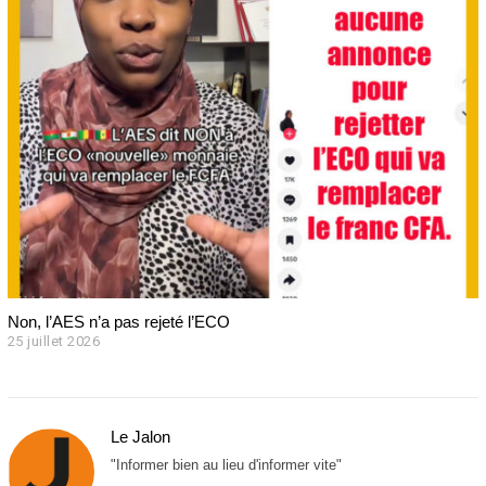
l
e
t
2
0
2
6
Non, l’AES n’a pas rejeté l’ECO
25 juillet 2026
2
6
j
u
i
Le Jalon
l
l
"Informer bien au lieu d'informer vite"
e