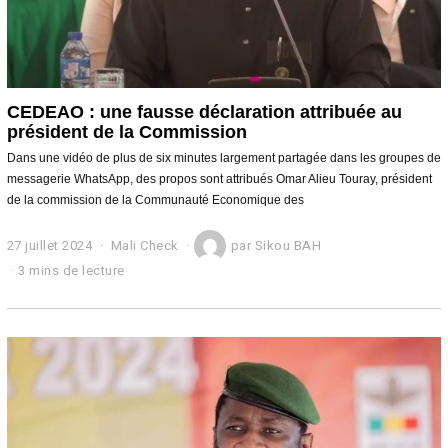
CEDEAO : une fausse déclaration attribuée au
président de la Commission
Dans une vidéo de plus de six minutes largement partagée dans les groupes de
messagerie WhatsApp, des propos sont attribués Omar Alieu Touray, président
de la commission de la Communauté Economique des
27 juillet 2024
2
Mali Check
par
Sikou BAH
7
3 mins de lecture
j
u
i
l
l
e
t
2
0
2