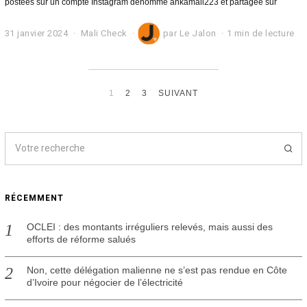
postées sur un compte Instagram dénommé ankamali223 et partagée sur
31 janvier 2024
3
Mali Check
par
Le Jalon
1 min de lecture
1
j
a
n
v
1
2
3
SUIVANT
i
e
r
2
0
2
4
RÉCEMMENT
OCLEI : des montants irréguliers relevés, mais aussi des
efforts de réforme salués
Non, cette délégation malienne ne s’est pas rendue en Côte
d’Ivoire pour négocier de l’électricité