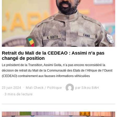
4
Retrait du Mali de la CEDEAO : Assimi n’a pas
changé de position
Le président de la Transition, Assimi Goita, n’a pas encore reconsidéré la
décision de retrait du Mali de la Communauté des Etats de l’Afrique de l’Ouest
(CEDEAO) contrairement aux fausses informations véhiculées
23 juin 2024
2
Mali Check
/
Politique
par
Sikou BAH
3
3 mins de lecture
j
u
i
n
2