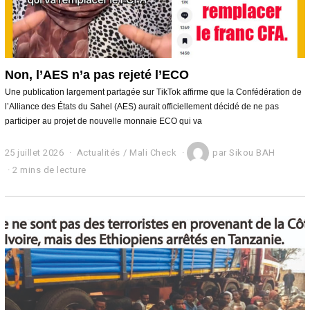
Non, l’AES n’a pas rejeté l’ECO
Une publication largement partagée sur TikTok affirme que la Confédération de
l’Alliance des États du Sahel (AES) aurait officiellement décidé de ne pas
participer au projet de nouvelle monnaie ECO qui va
25 juillet 2026
2
Actualités
/
Mali Check
par
Sikou BAH
6
2 mins de lecture
j
u
i
l
l
e
t
2
0
2
6