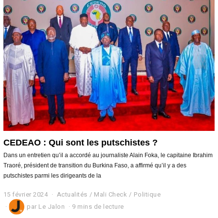
0
2
4
CEDEAO : Qui sont les putschistes ?
Dans un entretien qu’il a accordé au journaliste Alain Foka, le capitaine Ibrahim
Traoré, président de transition du Burkina Faso, a affirmé qu’il y a des
putschistes parmi les dirigeants de la
15 février 2024
1
Actualités
/
Mali Check
/
Politique
5
par
Le Jalon
9 mins de lecture
f