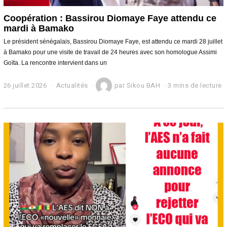
Coopération : Bassirou Diomaye Faye attendu ce
mardi à Bamako
Le président sénégalais, Bassirou Diomaye Faye, est attendu ce mardi 28 juillet
à Bamako pour une visite de travail de 24 heures avec son homologue Assimi
Goïta. La rencontre intervient dans un
26 juillet 2026
2
Actualités
par
Sikou BAH
3 mins de lecture
6
j
u
i
l
l
e
t
2
0
2
6