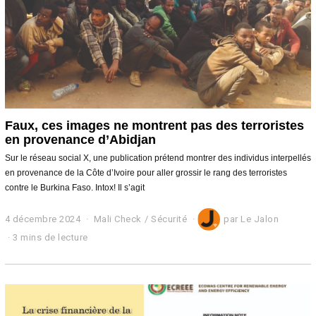
Faux, ces images ne montrent pas des terroristes
en provenance d’Abidjan
Sur le réseau social X, une publication prétend montrer des individus interpellés
en provenance de la Côte d’Ivoire pour aller grossir le rang des terroristes
contre le Burkina Faso. Intox! Il s’agit
4 décembre 2024
4
Mali Check
/
Sécurité
par
Le Jalon
d
3 mins de lecture
é
c
e
m
b
r