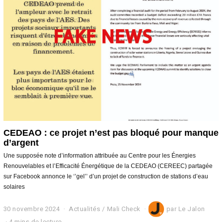
e
2
0
2
4
CEDEAO : ce projet n’est pas bloqué pour manque
d’argent
Une supposée note d’information attribuée au Centre pour les Énergies
Renouvelables et l’Efficacité Énergétique de la CEDEAO (CEREEC) partagée
sur Facebook annonce le ‘’gel’’ d’un projet de construction de stations d’eau
solaires
30 novembre 2024
2
Actualités
/
Mali Check
par
Le Jalon
d
4 mins de lecture