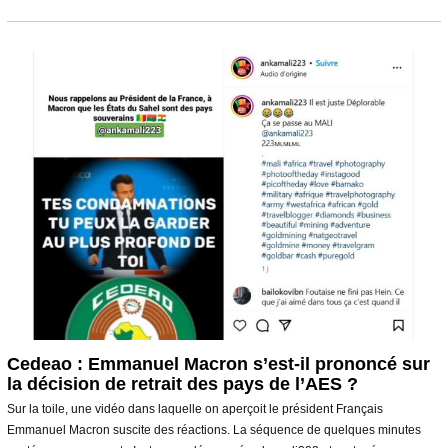
é
v
r
i
e
r
2
0
2
4
Cedeao : Emmanuel Macron s’est-il prononcé sur
la décision de retrait des pays de l’AES ?
Sur la toile, une vidéo dans laquelle on aperçoit le président Français
Emmanuel Macron suscite des réactions. La séquence de quelques minutes