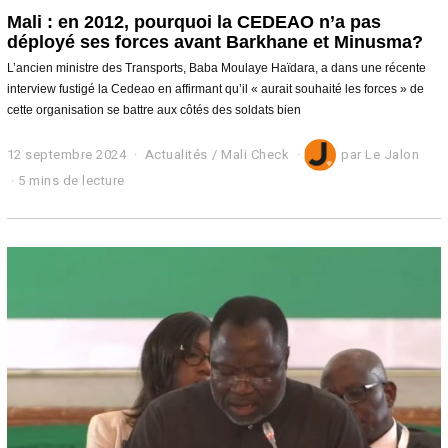
Mali : en 2012, pourquoi la CEDEAO n’a pas
déployé ses forces avant Barkhane et Minusma?
L’ancien ministre des Transports, Baba Moulaye Haïdara, a dans une récente
interview fustigé la Cedeao en affirmant qu’il « aurait souhaité les forces » de
cette organisation se battre aux côtés des soldats bien
12 septembre 2024
1
Actualités
/
Mali Check
par
Le Jalon
2
5 mins de lecture
s
e
p
t
e
m
b
r
e
2
0
2
4