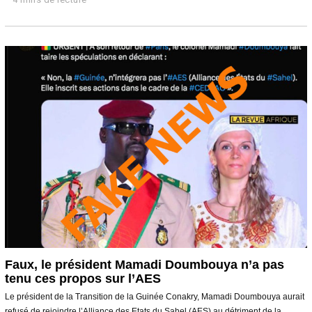
é
c
e
m
b
r
e
2
0
2
4
Faux, le président Mamadi Doumbouya n’a pas
tenu ces propos sur l’AES
Le président de la Transition de la Guinée Conakry, Mamadi Doumbouya aurait
refusé de rejoindre l’Alliance des Etats du Sahel (AES) au détriment de la