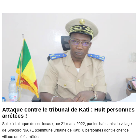
i
2
0
2
3
Attaque contre le tribunal de Kati : Huit personnes
arrêtées !
Suite à l’attaque de ses locaux, ce 21 mars 2022, par les habitants du village
de Siracoro NIARE (commune urbaine de Kati), 8 personnes dont le chef de
village ont été arrêtées