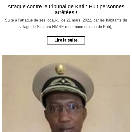
3
Attaque contre le tribunal de Kati : Huit personnes
m
arrêtées !
a
r
Suite à l’attaque de ses locaux, ce 21 mars 2022, par les habitants du
s
village de Siracoro NIARE (commune urbaine de Kati),
2
0
Lire la suite
2
2