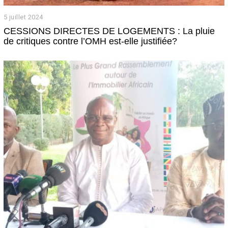
5 juillet 2024
6
j
CESSIONS DIRECTES DE LOGEMENTS : La pluie
u
de critiques contre l’OMH est-elle justifiée?
i
l
l
e
t
2
0
2
4