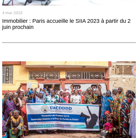
4 mai 2023
4
m
Immobilier : Paris accueille le SIIA 2023 à partir du 2
a
juin prochain
i
2
0
2
3