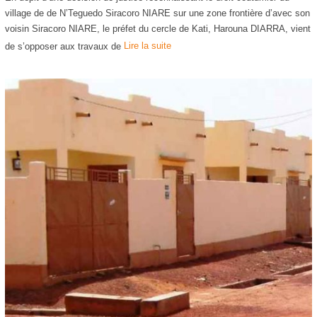
v
village de de N’Teguedo Siracoro NIARE sur une zone frontière d’avec son
e
voisin Siracoro NIARE, le préfet du cercle de Kati, Harouna DIARRA, vient
m
de s’opposer aux travaux de
Lire la suite
b
r
e
2
0
2
1