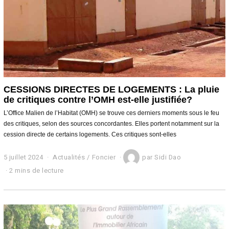
CESSIONS DIRECTES DE LOGEMENTS : La pluie
de critiques contre l’OMH est-elle justifiée?
L’Office Malien de l’Habitat (OMH) se trouve ces derniers moments sous le feu
des critiques, selon des sources concordantes. Elles portent notamment sur la
cession directe de certains logements. Ces critiques sont-elles
5 juillet 2024
6
Actualités
/
Foncier
par
Sidi Dao
j
2 mins de lecture
u
i
l
l
e
t