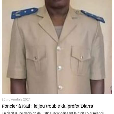
30 novembre 2021
3
0
Foncier à Kati : le jeu trouble du préfet Diarra
n
o
En dépit d’une décision de justice reconnaissant le droit coutumier du