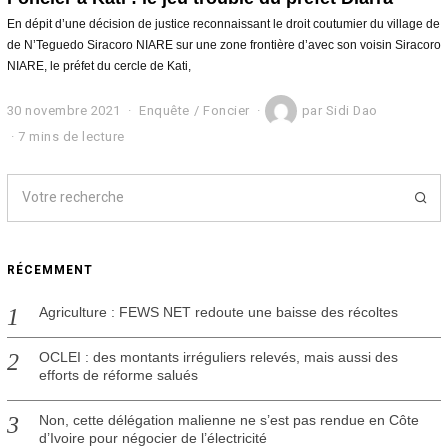
En dépit d’une décision de justice reconnaissant le droit coutumier du village de
de N’Teguedo Siracoro NIARE sur une zone frontière d’avec son voisin Siracoro
NIARE, le préfet du cercle de Kati,
30 novembre 2021
3
Enquête
/
Foncier
par
Sidi Dao
0
7 mins de lecture
n
o
v
e
m
b
r
RÉCEMMENT
e
2
0
Agriculture : FEWS NET redoute une baisse des récoltes
2
1
OCLEI : des montants irréguliers relevés, mais aussi des
efforts de réforme salués
Non, cette délégation malienne ne s’est pas rendue en Côte
d’Ivoire pour négocier de l’électricité