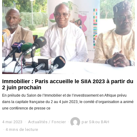
2
0
2
4
Immobilier : Paris accueille le SIIA 2023 à partir du
2 juin prochain
En prélude du Salon de l’Immobilier et de l’investissement en Afrique prévu
dans la capitale française du 2 au 4 juin 2023, le comité d’organisation a animé
une conférence de presse ce
4 mai 2023
4
Actualités
/
Foncier
par
Sikou BAH
m
4 mins de lecture
a