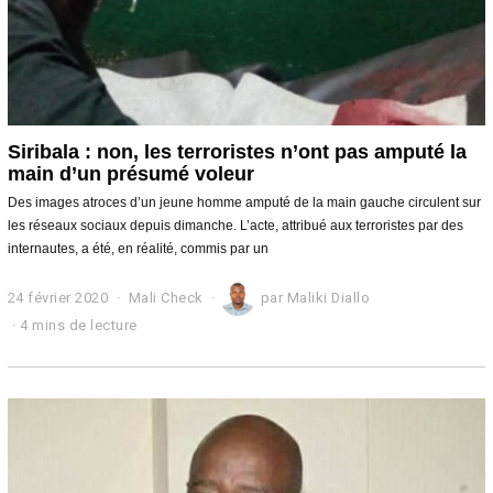
Siribala : non, les terroristes n’ont pas amputé la
main d’un présumé voleur
Des images atroces d’un jeune homme amputé de la main gauche circulent sur
les réseaux sociaux depuis dimanche. L’acte, attribué aux terroristes par des
internautes, a été, en réalité, commis par un
24 février 2020
2
Mali Check
par
Maliki Diallo
4
4 mins de lecture
f
é
v
r
i
e
r
2