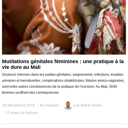
0
1
9
Mutilations génitales féminines : une pratique à la
vie dure au Mali
Douleurs intenses dans les parties génitales, saignements, infections, troubles
urinaires et menstruelles, complications obstétricales, fistules vésico-vaginales,
sont entre autres conséquences de la pratique de l’excision. Au Mali, 3040
femmes souffrant des conséquences
28 décembre 2019
5
Au féminin
par
Maliki Diallo
j
12 mins de lecture
a
n
v