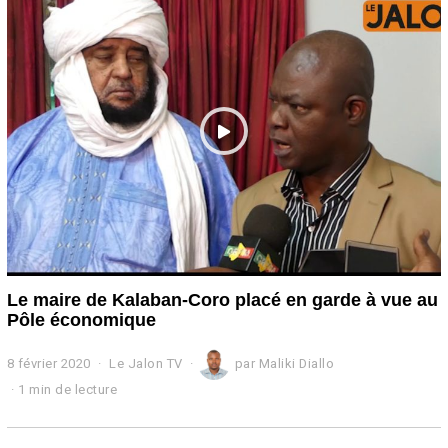
r
i
e
r
2
0
2
0
Le maire de Kalaban-Coro placé en garde à vue au
Pôle économique
8 février 2020
8
Le Jalon TV
par
Maliki Diallo
f
1 min de lecture
é
v
r