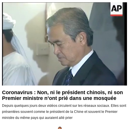
i
e
r
2
0
2
0
Coronavirus : Non, ni le président chinois, ni son
Premier ministre n’ont prié dans une mosquée
Depuis quelques jours deux vidéos circulent sur les réseaux sociaux. Elles sont
présentées souvent comme le président de la Chine et souvent le Premier
ministre du même pays qui auraient allé prier