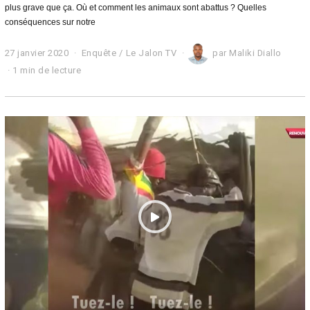
plus grave que ça. Où et comment les animaux sont abattus ? Quelles
conséquences sur notre
27 janvier 2020
1
Enquête
/
Le Jalon TV
par
Maliki Diallo
0
1 min de lecture
m
a
r
s
2
0
2
1