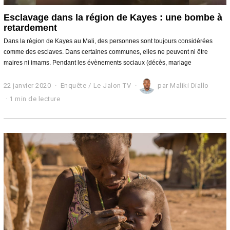
Esclavage dans la région de Kayes : une bombe à
retardement
Dans la région de Kayes au Mali, des personnes sont toujours considérées
comme des esclaves. Dans certaines communes, elles ne peuvent ni être
maires ni imams. Pendant les évènements sociaux (décès, mariage
22 janvier 2020
5
Enquête
/
Le Jalon TV
par
Maliki Diallo
f
1 min de lecture
é
v
r
i
e
r
2
0
2
0