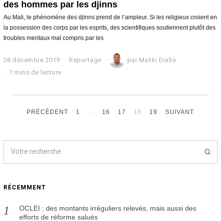
des hommes par les djinns
Au Mali, le phénomène des djinns prend de l’ampleur. Si les religieux croient en
la possession des corps par les esprits, des scientifiques soutiennent plutôt des
troubles mentaux mal compris par les
28 décembre 2019
2
Reportage
par
Maliki Diallo
3
7 mins de lecture
j
a
n
v
i
PRÉCÉDENT
1
…
16
17
18
19
SUIVANT
e
r
2
0
2
0
RÉCEMMENT
OCLEI : des montants irréguliers relevés, mais aussi des
efforts de réforme salués