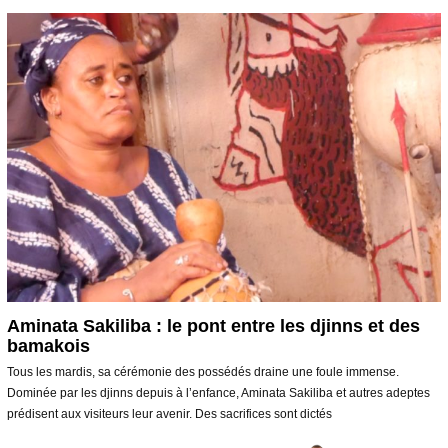
i
e
r
2
0
2
0
Aminata Sakiliba : le pont entre les djinns et des
bamakois
Tous les mardis, sa cérémonie des possédés draine une foule immense.
Dominée par les djinns depuis à l’enfance, Aminata Sakiliba et autres adeptes
prédisent aux visiteurs leur avenir. Des sacrifices sont dictés