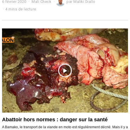
6 février 2020
1
Mali Check
par
Maliki Diallo
3
4 mins de lecture
f
é
v
r
i
e
r
2
0
2
0
Abattoir hors normes : danger sur la santé
A Bamako, le transport de la viande en moto est régulièrement décrié. Mais il y a