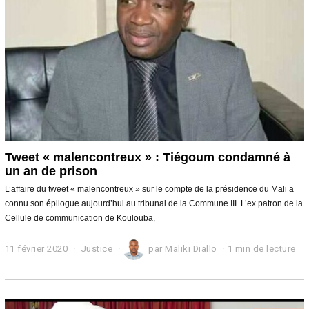
0
2
0
Tweet « malencontreux » : Tiégoum condamné à
un an de prison
L’affaire du tweet « malencontreux » sur le compte de la présidence du Mali a
connu son épilogue aujourd’hui au tribunal de la Commune III. L’ex patron de la
Cellule de communication de Koulouba,
11 février 2020
1
Justice
par
Maliki Diallo
1 min de lecture
1
f
é
v