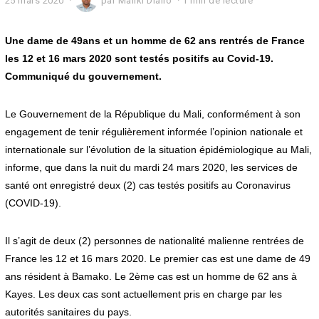
25 mars 2020
2
par
Maliki Diallo
1 min de lecture
5
m
a
Une dame de 49ans et un homme de 62 ans rentrés de France
r
les 12 et 16 mars 2020 sont testés positifs au Covid-19.
s
Communiqué du gouvernement.
2
0
2
Le Gouvernement de la République du Mali, conformément à son
0
engagement de tenir régulièrement informée l’opinion nationale et
internationale sur l’évolution de la situation épidémiologique au Mali,
informe, que dans la nuit du mardi 24 mars 2020, les services de
santé ont enregistré deux (2) cas testés positifs au Coronavirus
(COVID-19).
Il s’agit de deux (2) personnes de nationalité malienne rentrées de
France les 12 et 16 mars 2020. Le premier cas est une dame de 49
ans résident à Bamako. Le 2ème cas est un homme de 62 ans à
Kayes. Les deux cas sont actuellement pris en charge par les
autorités sanitaires du pays.