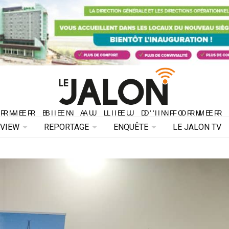
ORMER BIEN AU LIEU D'INFORMER 
ORMER BIEN AU LIEU D'INFORMER
RVIEW
REPORTAGE
ENQUÊTE
LE JALON TV