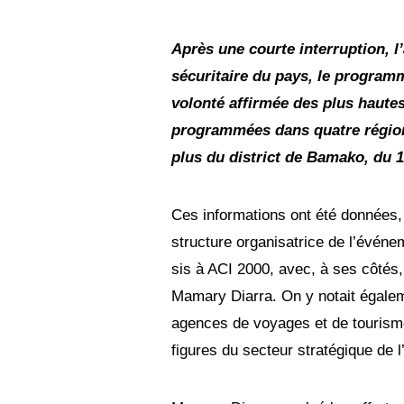
u
i
l
Après une courte interruption, l’
l
sécuritaire du pays, le programm
e
t
volonté affirmée des plus hautes
2
0
programmées dans quatre région
2
plus du district de Bamako, du 1
5
Ces informations ont été données, c
structure organisatrice de l’événe
sis à ACI 2000, avec, à ses côtés, 
Mamary Diarra. On y notait égalem
agences de voyages et de tourism
figures du secteur stratégique de l’