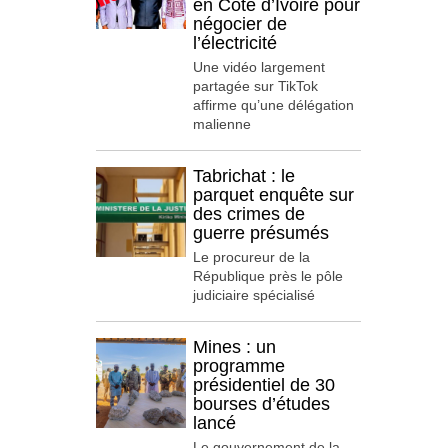
en Côte d’Ivoire pour
négocier de
l’électricité
Une vidéo largement
partagée sur TikTok
affirme qu’une délégation
malienne
Tabrichat : le
parquet enquête sur
des crimes de
guerre présumés
Le procureur de la
République près le pôle
judiciaire spécialisé
Mines : un
programme
présidentiel de 30
bourses d’études
lancé
Le gouvernement de la