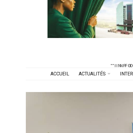
"INF
"INF
ACCUEIL
ACTUALITÉS
INTE