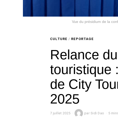
Vue du présidium de la con
CULTURE
/
REPORTAGE
Relance du
touristique 
de City Tour
2025
7 juillet 2025
7
par
Sidi Dao
5 min
j