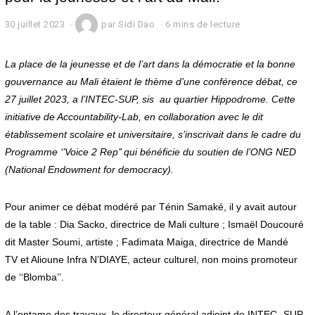
30 juillet 2023
3
par
Sidi Dao
6 mins de lecture
0
j
u
La place de la jeunesse et de l’art dans la démocratie et la bonne
i
gouvernance au Mali étaient le thème d’une conférence débat, ce
l
27 juillet 2023, a l’INTEC-SUP, sis au quartier Hippodrome. Cette
l
e
initiative de Accountability-Lab, en collaboration avec le dit
t
établissement scolaire et universitaire, s’inscrivait dans le cadre du
2
0
Programme ‘
’Voice 2 Rep
’’ qui bénéficie du soutien de l’ONG NED
2
(National Endowment for democracy).
3
Pour animer ce débat modéré par Ténin Samaké, il y avait autour
de la table : Dia Sacko, directrice de Mali culture ; Ismaël Doucouré
dit Master Soumi, artiste ; Fadimata Maiga, directrice de Mandé
TV et Alioune Infra N’DIAYE, acteur culturel, non moins promoteur
de ‘‘Blomba’’.
A l’entame des travaux, le directeur général adjoint de INTEC- SUP,