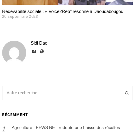
Redevabilité sociale : « Voice2Rep’’ résonne à Daoudabougou
20 septembre 2023
2
0
s
e
p
Sidi Dao
t
e
m
b
r
e
2
0
2
3
RÉCEMMENT
Agriculture : FEWS NET redoute une baisse des récoltes