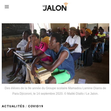
Des élèves de la 9e année du Groupe scolaire Mamadou Lamine Diarra de
Para Djicoroni, le 14 septembre 2020. © Maliki Diallo / Le Jalon.
ACTUALITÉS
/
COVID19