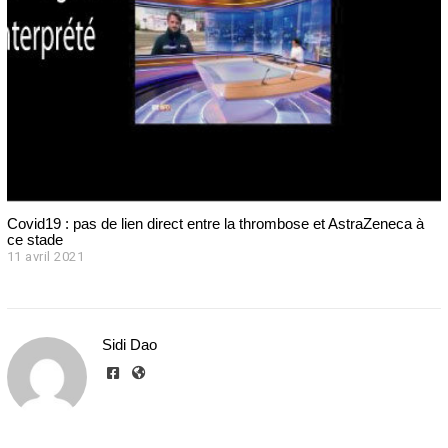
1
Covid19 : pas de lien direct entre la thrombose et AstraZeneca à
ce stade
11 avril 2021
1
1
a
v
r
Sidi Dao
i
l
2
0
2
1