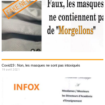
Covid19 : Non, les masques ne sont pas intoxiqués
19 avril 2021
1
9
a
v
r
i
l
2
0