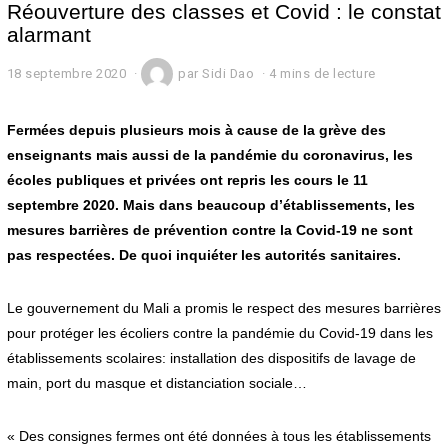
Réouverture des classes et Covid : le constat
alarmant
18 septembre 2020
1
par
Sidi Dao
4 mins de lecture
9
s
e
Fermées depuis plusieurs mois à cause de la grève des
p
enseignants mais aussi de la pandémie du coronavirus, les
t
écoles publiques et privées ont repris les cours le 11
e
m
septembre 2020. Mais dans beaucoup d’établissements, les
b
mesures barrières de prévention contre la Covid-19 ne sont
r
e
pas respectées. De quoi inquiéter les autorités sanitaires.
2
0
2
Le gouvernement du Mali a promis le respect des mesures barrières
0
pour protéger les écoliers contre la pandémie du Covid-19 dans les
établissements scolaires: installation des dispositifs de lavage de
main, port du masque et distanciation sociale…
« Des consignes fermes ont été données à tous les établissements