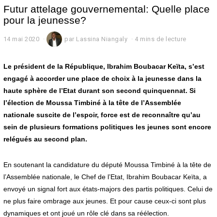
Futur attelage gouvernemental: Quelle place
pour la jeunesse?
14 mai 2020
1
par
Lassina Niangaly
4 mins de lecture
4
m
a
Le président de la République, Ibrahim Boubacar Keïta, s
’est
i
engagé à accorder une place de choix à la jeunesse dans la
2
haute sphère de l’Etat durant son second quinquennat. Si
0
2
l’élection de Moussa Timbiné à la tête de l’Assemblée
0
nationale suscite de l’espoir, force est de reconnaître qu’au
sein de plusieurs formations politiques les jeunes sont encore
relégués au second plan.
En soutenant la candidature du député Moussa Timbiné à la tête de
l’Assemblée nationale, le Chef de l’Etat, Ibrahim Boubacar Keïta, a
envoyé un signal fort aux états-majors des partis politiques. Celui de
ne plus faire ombrage aux jeunes. Et pour cause ceux-ci sont plus
dynamiques et ont joué un rôle clé dans sa réélection.