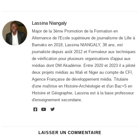
a
o
û
t
Lassina Niangaly
2
0
Major de la 3ème Promotion de la Formation en
2
Alternance de l'Ecole supérieure de journalisme de Lille à
6
Bamako en 2018, Lassina NIANGALY, 38 ans, est
journaliste depuis août 2012 et Formateur aux techniques
de vérification pour plusieurs organisations d'appui aux
médias dont DW Akadémie. Entre 2020 et 2023 il a piloté
deux projets médias au Mali et Niger au compte de CFI,
Agence Française de développement média. Titulaire
d'une maîtrise en Histoire-Archéologie et d'un Bac+5 en
Histoire et Géographie, Lassina est à la base professeur
d'enseignement secondaire.
LAISSER UN COMMENTAIRE