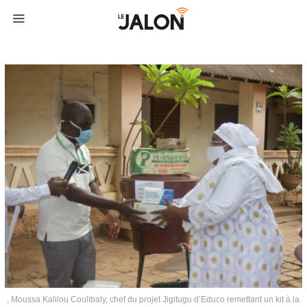
, Moussa Kalilou Coulibaly, chef du projet Jigitugu d’Educo remettant un kit à la