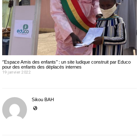
‘’Espace Amis des enfants’’ : un site ludique construit par Educo
pour des enfants des déplacés internes
19 janvier 2022
1
9
j
a
n
Sikou BAH
v
i
e
r
2
0
2