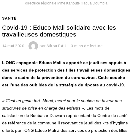
directrice régionale Mme Kanouté Haoua Doumbia
SANTÉ
Covid-19 : Educo Mali solidaire avec les
travailleuses domestiques
14 mai 2020
1
par
Sikou BAH
3 mins de lecture
4
m
a
L’ONG espagnole Educo Mali a apporté ce jeudi ses appuis à
i
des services de protection des filles travailleuses domestiques
2
dans le cadre de la prévention du coronavirus. Cette couche
0
2
est l’une des oubliées de la stratégie du riposte au covid-19.
0
« C’est un geste fort. Merci, merci pour le soutien en faveur des
structures de prise en charge des enfants ».
Les mots de
satisfaction de Boubacar Diawara représentant du Centré de santé
de référence de la commune II recevant ce jeudi des kits d’hygiène
offerts par l’ONG Educo Mali à des services de protection des filles