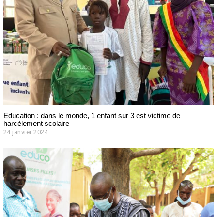
Education : dans le monde, 1 enfant sur 3 est victime de
harcèlement scolaire
24 janvier 2024
2
4
j
a
n
v
i
e
r
2