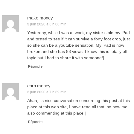
make money
3 juin 2020 à 5 h 06 min
dit :
Yesterday, while I was at work, my sister stole my iPad
and tested to see if it can survive a forty foot drop, just
so she can be a youtube sensation. My iPad is now
broken and she has 83 views. I know this is totally off
topic but I had to share it with someone!|
Répondre
earn money
3 juin 2020 à 7 h 39 min
dit :
Ahaa, its nice conversation concerning this post at this
place at this web site, I have read all that, so now me
also commenting at this place.|
Répondre