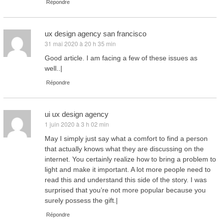
Répondre
ux design agency san francisco
31 mai 2020 à 20 h 35 min
dit :
Good article. I am facing a few of these issues as
well..|
Répondre
ui ux design agency
1 juin 2020 à 3 h 02 min
dit :
May I simply just say what a comfort to find a person
that actually knows what they are discussing on the
internet. You certainly realize how to bring a problem to
light and make it important. A lot more people need to
read this and understand this side of the story. I was
surprised that you’re not more popular because you
surely possess the gift.|
Répondre