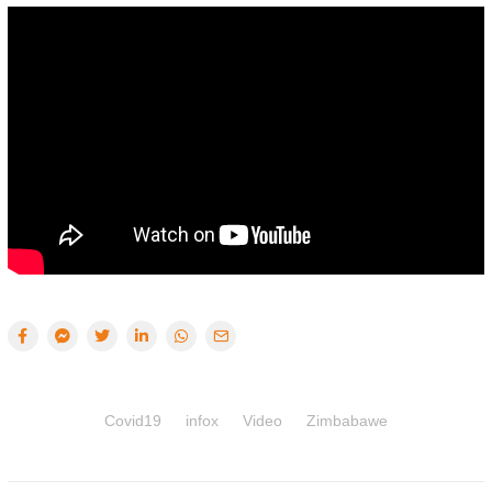
Covid19
infox
Video
Zimbabawe