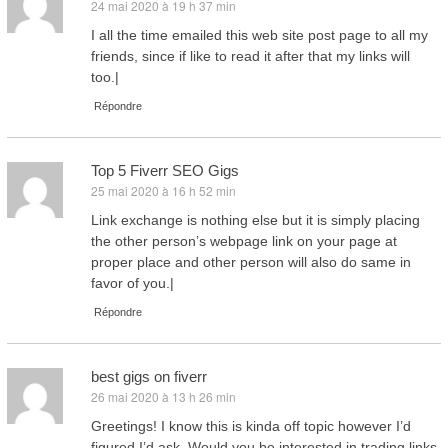
24 mai 2020 à 19 h 37 min
dit :
I all the time emailed this web site post page to all my
friends, since if like to read it after that my links will
too.|
Répondre
Top 5 Fiverr SEO Gigs
25 mai 2020 à 16 h 52 min
dit :
Link exchange is nothing else but it is simply placing
the other person’s webpage link on your page at
proper place and other person will also do same in
favor of you.|
Répondre
best gigs on fiverr
26 mai 2020 à 13 h 26 min
dit :
Greetings! I know this is kinda off topic however I’d
figured I’d ask. Would you be interested in trading links