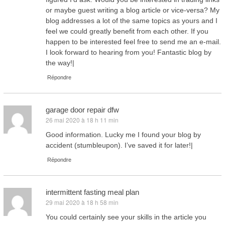
or maybe guest writing a blog article or vice-versa? My
blog addresses a lot of the same topics as yours and I
feel we could greatly benefit from each other. If you
happen to be interested feel free to send me an e-mail.
I look forward to hearing from you! Fantastic blog by
the way!|
Répondre
garage door repair dfw
26 mai 2020 à 18 h 11 min
dit :
Good information. Lucky me I found your blog by
accident (stumbleupon). I’ve saved it for later!|
Répondre
intermittent fasting meal plan
29 mai 2020 à 18 h 58 min
dit :
You could certainly see your skills in the article you