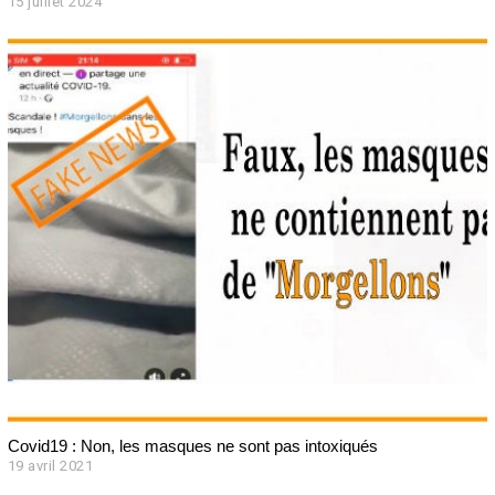
15 juillet 2024
1
5
j
u
i
l
l
e
t
2
0
2
4
Covid19 : Non, les masques ne sont pas intoxiqués
19 avril 2021
1
9