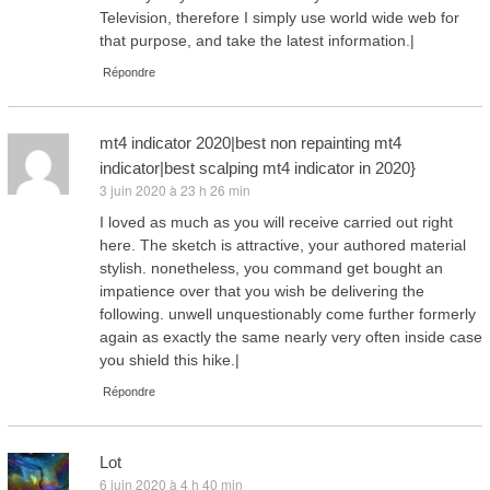
Television, therefore I simply use world wide web for
that purpose, and take the latest information.|
Répondre
mt4 indicator 2020|best non repainting mt4
indicator|best scalping mt4 indicator in 2020}
3 juin 2020 à 23 h 26 min
dit :
I loved as much as you will receive carried out right
here. The sketch is attractive, your authored material
stylish. nonetheless, you command get bought an
impatience over that you wish be delivering the
following. unwell unquestionably come further formerly
again as exactly the same nearly very often inside case
you shield this hike.|
Répondre
Lot
6 juin 2020 à 4 h 40 min
dit :