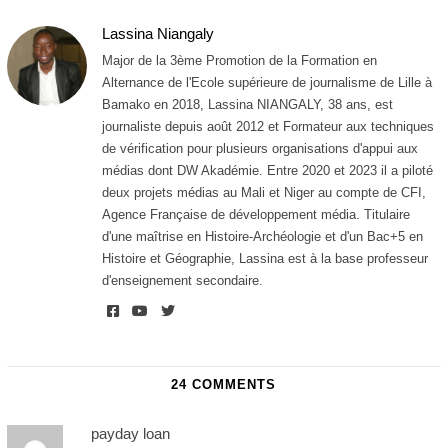
r
Lassina Niangaly
i
l
Major de la 3ème Promotion de la Formation en
2
Alternance de l'Ecole supérieure de journalisme de Lille à
0
Bamako en 2018, Lassina NIANGALY, 38 ans, est
2
1
journaliste depuis août 2012 et Formateur aux techniques
de vérification pour plusieurs organisations d'appui aux
médias dont DW Akadémie. Entre 2020 et 2023 il a piloté
deux projets médias au Mali et Niger au compte de CFI,
Agence Française de développement média. Titulaire
d'une maîtrise en Histoire-Archéologie et d'un Bac+5 en
Histoire et Géographie, Lassina est à la base professeur
d'enseignement secondaire.
24 COMMENTS
payday loan