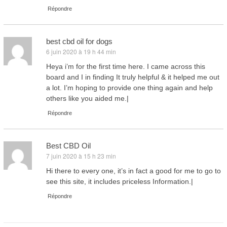
Répondre
best cbd oil for dogs
6 juin 2020 à 19 h 44 min
dit :
Heya i’m for the first time here. I came across this
board and I in finding It truly helpful & it helped me out
a lot. I’m hoping to provide one thing again and help
others like you aided me.|
Répondre
Best CBD Oil
7 juin 2020 à 15 h 23 min
dit :
Hi there to every one, it’s in fact a good for me to go to
see this site, it includes priceless Information.|
Répondre