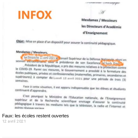
a
v
r
i
l
2
0
2
1
Faux: les écoles restent ouvertes
12 avril 2021
1
2
a
v