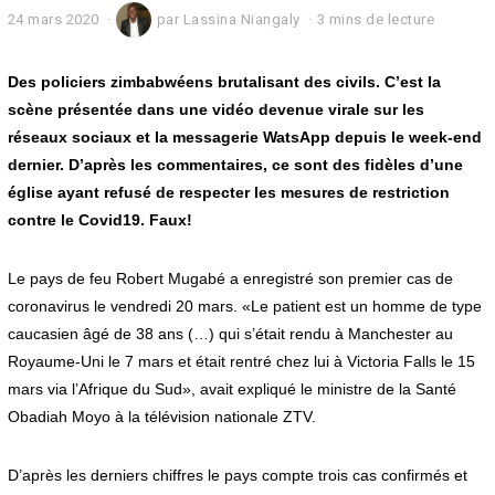
24 mars 2020
2
par
Lassina Niangaly
3 mins de lecture
4
m
a
Des policiers zimbabwéens brutalisant des civils. C’est la
r
scène présentée dans une vidéo devenue virale sur les
s
réseaux sociaux et la messagerie WatsApp depuis le week-end
2
0
dernier. D’après les commentaires, ce sont des fidèles d’une
2
église ayant refusé de respecter les mesures de restriction
0
contre le Covid19. Faux!
Le pays de feu Robert Mugabé a enregistré son premier cas de
coronavirus le vendredi 20 mars. «Le patient est un homme de type
caucasien âgé de 38 ans (…) qui s’était rendu à Manchester au
Royaume-Uni le 7 mars et était rentré chez lui à Victoria Falls le 15
mars via l’Afrique du Sud», avait expliqué le ministre de la Santé
Obadiah Moyo à la télévision nationale ZTV.
D’après les derniers chiffres le pays compte trois cas confirmés et