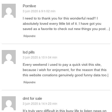
Pornlive
3 juin 2020 à 9 h 02 min
dit :
I need to to thank you for this wonderful read!! I
absolutely loved every little bit of it. I have got you
saved as a favorite to check out new things you post…|
Répondre
lsd pills
3 juin 2020 à 10 h 04 min
dit :
Every weekend i used to pay a quick visit this site,
because i wish for enjoyment, for the reason that this
this website conations genuinely good funny data too.|
Répondre
dmt for sale
3 juin 2020 à 14 h 23 min
dit :
It’s truly very difficult in this busy life to listen news on