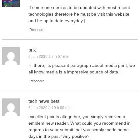
If some one desires to be updated with most recent
technologies therefore he must be visit this website
and be up to date everyday.|
Répondre
prix
6 juin 2020 à 7 h 07 min
dit :
Hi there, its pleasant paragraph about media print, we
all know media is a impressive source of data.|
Répondre
tech news best
6 juin 2020 à 10 h 09 min
dit :
excellent points altogether, you simply received a
emblem new reader. What could you recommend in
regards to your submit that you simply made some
days in the past? Any positive?|