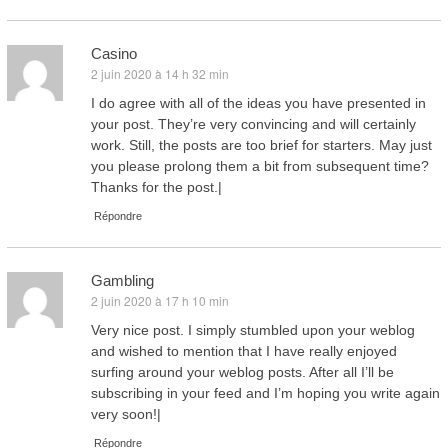
Casino
2 juin 2020 à 14 h 32 min
dit :
I do agree with all of the ideas you have presented in
your post. They’re very convincing and will certainly
work. Still, the posts are too brief for starters. May just
you please prolong them a bit from subsequent time?
Thanks for the post.|
Répondre
Gambling
2 juin 2020 à 17 h 10 min
dit :
Very nice post. I simply stumbled upon your weblog
and wished to mention that I have really enjoyed
surfing around your weblog posts. After all I’ll be
subscribing in your feed and I’m hoping you write again
very soon!|
Répondre