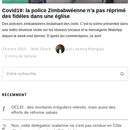
Covid19: la police Zimbabwéenne n’a pas réprimé
des fidèles dans une église
Des policiers zimbabwéens brutalisant des civils. C’est la scène présentée dans
une vidéo devenue virale sur les réseaux sociaux et la messagerie WatsApp
depuis le week-end dernier. D’après les commentaires, ce sont
24 mars 2020
2
Mali Check
par
Lassina Niangaly
4
3 mins de lecture
m
a
r
s
2
0
2
RÉCEMMENT
0
OCLEI : des montants irréguliers relevés, mais aussi des
efforts de réforme salués
Non, cette délégation malienne ne s’est pas rendue en Côte