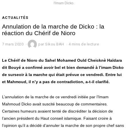
l'imam Dicko.
ACTUALITÉS
Annulation de la marche de Dicko : la
réaction du Chérif de Nioro
7 mars 2020
7
par
Sikou BAH
4 mins de lecture
m
a
r
Le Chérif de Nioro du Sahel Mohamed Ould Cheicknè Haïdara
s
dit Bouyé a confirmé avoir bel et bien demandé à l’imam Dicko
2
de surseoir à la marche qui était prévue ce vendredi. Entre lui
0
2
et Mahmoud, il n’y a pas de contradiction, a-t-il clarifié.
0
L’annulation de la marche de ce vendredi initiée par l’Imam
Mahmoud Dicko avait suscité beaucoup de commentaires.
Certaines humeurs avaient tenté de discréditer la décision de
l’ancien président du Haut conseil islamique. Faisant croire à
l’opinion qu’il a décidé d’annuler la marche de son propre chef sans