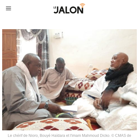
Le chérif de Nioro, Bouyé Haïdara et l'imam Mahmoud Dicko. © CMAS de