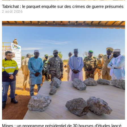
Tabrichat : le parquet enquête sur des crimes de guerre présumés
2 août 2026
2
a
o
û
t
2
0
2
6
Mines : un programme présidentiel de 30 bourses d’études lancé