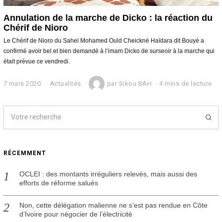
Annulation de la marche de Dicko : la réaction du
Chérif de Nioro
Le Chérif de Nioro du Sahel Mohamed Ould Cheicknè Haïdara dit Bouyé a
confirmé avoir bel et bien demandé à l’imam Dicko de surseoir à la marche qui
était prévue ce vendredi.
7 mars 2020
7
Actualités
par
Sikou BAH
4 mins de lecture
m
a
r
s
2
0
2
RÉCEMMENT
0
OCLEI : des montants irréguliers relevés, mais aussi des
efforts de réforme salués
Non, cette délégation malienne ne s’est pas rendue en Côte
d’Ivoire pour négocier de l’électricité