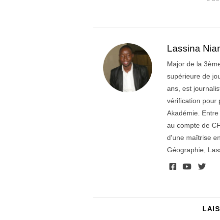
Lassina Nia
Major de la 3ème
supérieure de jo
ans, est journal
vérification pou
Akadémie. Entre 2
au compte de CFI
d'une maîtrise en
Géographie, Lass
LAI