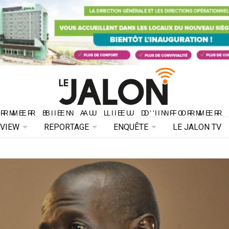
ORMER BIEN AU LIEU D'INFORMER 
ORMER BIEN AU LIEU D'INFORMER
RVIEW
REPORTAGE
ENQUÊTE
LE JALON TV