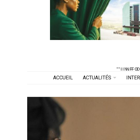
"INF
"INF
ACCUEIL
ACTUALITÉS
INTE