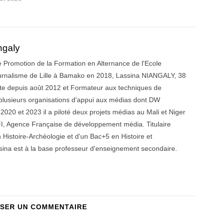
û
t
2
0
2
ngaly
6
 Promotion de la Formation en Alternance de l'Ecole
urnalisme de Lille à Bamako en 2018, Lassina NIANGALY, 38
iste depuis août 2012 et Formateur aux techniques de
r plusieurs organisations d'appui aux médias dont DW
020 et 2023 il a piloté deux projets médias au Mali et Niger
, Agence Française de développement média. Titulaire
 Histoire-Archéologie et d'un Bac+5 en Histoire et
ina est à la base professeur d'enseignement secondaire.
SSER UN COMMENTAIRE