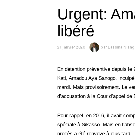
Urgent: A
libéré
21 janvier 2020
2
par
Lassina Niang
8
j
a
n
En détention préventive depuis le 2
v
Kati, Amadou Aya Sanogo, inculpé d
i
e
mardi. Mais provisoirement. Le ver
r
2
d’accusation à la Cour d’appel de
0
2
0
Pour rappel, en 2016, il avait co
spéciale à Sikasso. Mais en l’abse
procès a été renvoyé à plus tard.