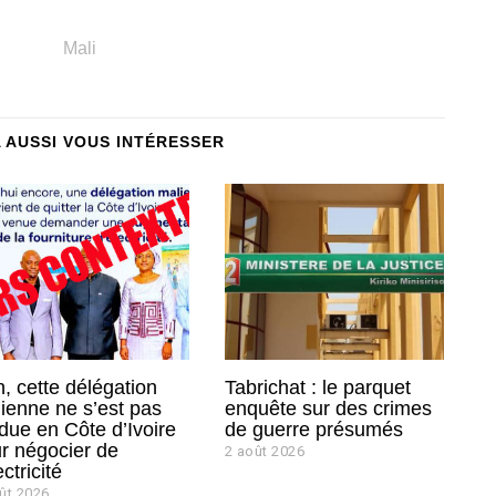
Mali
A AUSSI VOUS INTÉRESSER
, cette délégation
Tabrichat : le parquet
ienne ne s’est pas
enquête sur des crimes
due en Côte d’Ivoire
de guerre présumés
r négocier de
2 août 2026
2
a
ectricité
o
ût 2026