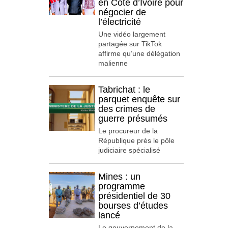
en Côte d’Ivoire pour
négocier de
l’électricité
Une vidéo largement
partagée sur TikTok
affirme qu’une délégation
malienne
Tabrichat : le
parquet enquête sur
des crimes de
guerre présumés
Le procureur de la
République près le pôle
judiciaire spécialisé
Mines : un
programme
présidentiel de 30
bourses d’études
lancé
Le gouvernement de la