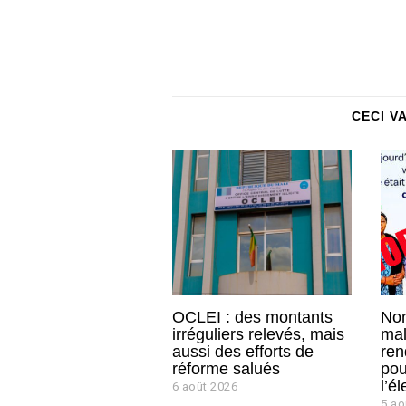
CECI V
OCLEI : des montants
Non
irréguliers relevés, mais
mal
aussi des efforts de
ren
réforme salués
pou
l’él
6 août 2026
5 ao