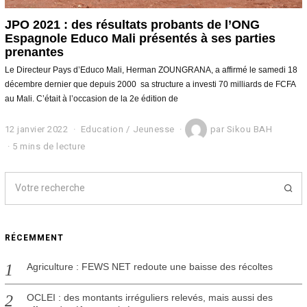
JPO 2021 : des résultats probants de l’ONG
Espagnole Educo Mali présentés à ses parties
prenantes
Le Directeur Pays d’Educo Mali, Herman ZOUNGRANA, a affirmé le samedi 18
décembre dernier que depuis 2000 sa structure a investi 70 milliards de FCFA
au Mali. C’était à l’occasion de la 2e édition de
12 janvier 2022
1
Education
/
Jeunesse
par
Sikou BAH
2
5 mins de lecture
j
a
n
v
i
e
r
RÉCEMMENT
2
0
2
Agriculture : FEWS NET redoute une baisse des récoltes
2
OCLEI : des montants irréguliers relevés, mais aussi des