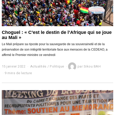
Choguel : « C’est le destin de l’Afrique qui se joue
au Mali »
Le Mali prépare sa riposte pour la sauvegarde de sa souveraineté et de la
préservation de son intégrité territoriale face aux menaces de la CEDEAO, a
affirmé le Premier ministre ce vendredi
15 janvier 2022
1
Actualités
/
Politique
par
Sikou BAH
6
9 mins de lecture
j
a
n
v
i
e
r
2
0