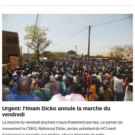
v
r
i
l
2
0
2
1
Urgent: l’Imam Dicko annule la marche du
vendredi
La marche du vendredi prochain n’aura finalement pas lieu. Le parrain du
mouvement la CMAS, Mahmoud Dicko, ancien président du HCI vient