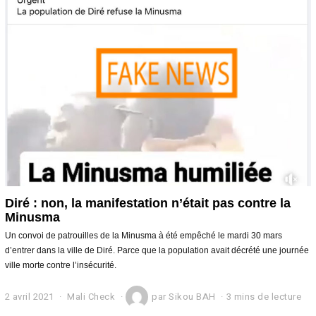
b
r
e
2
0
2
1
Diré : non, la manifestation n’était pas contre la
Minusma
Un convoi de patrouilles de la Minusma à été empêché le mardi 30 mars
d’entrer dans la ville de Diré. Parce que la population avait décrété une journée
ville morte contre l’insécurité.
2 avril 2021
3
Mali Check
par
Sikou BAH
3 mins de lecture
a