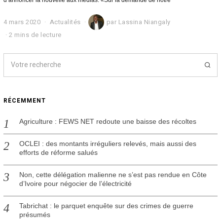
d’annoncer la nouvelle aux médias. «Sur la demande de notre
4 mars 2020
4
Actualités
par
Lassina Niangaly
m
2 mins de lecture
a
r
s
2
0
2
0
RÉCEMMENT
Agriculture : FEWS NET redoute une baisse des récoltes
OCLEI : des montants irréguliers relevés, mais aussi des
efforts de réforme salués
Non, cette délégation malienne ne s’est pas rendue en Côte
d’Ivoire pour négocier de l’électricité
Tabrichat : le parquet enquête sur des crimes de guerre
présumés