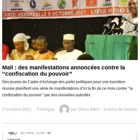
2
2
Mali : des manifestations annoncées contre la
‘’confiscation du pouvoir’’
Des jeunes du Cadre d’échange des partis politiques pour une transition
réussie planifient une série de manifestations d’ici la fin de ce mois contre ‘’la
confiscation du pouvoir’’ par des nouvelles autorités
9 octobre 2021
1
Politique
par
Sikou BAH
6 mins de lecture
0
o
c
t
o