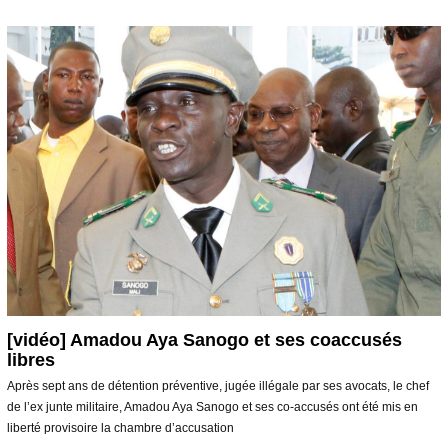
v
r
i
l
2
0
2
1
[vidéo] Amadou Aya Sanogo et ses coaccusés
libres
Après sept ans de détention préventive, jugée illégale par ses avocats, le chef
de l’ex junte militaire, Amadou Aya Sanogo et ses co-accusés ont été mis en
liberté provisoire la chambre d’accusation