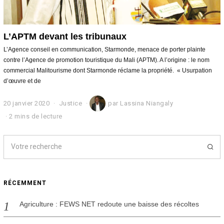
L’APTM devant les tribunaux
L’Agence conseil en communication, Starmonde, menace de porter plainte
contre l’Agence de promotion touristique du Mali (APTM). A l’origine : le nom
commercial Malitourisme dont Starmonde réclame la propriété. « Usurpation
d’œuvre et de
20 janvier 2020
2
Justice
par
Lassina Niangaly
0
2 mins de lecture
j
a
n
v
i
e
r
RÉCEMMENT
2
0
2
Agriculture : FEWS NET redoute une baisse des récoltes
0