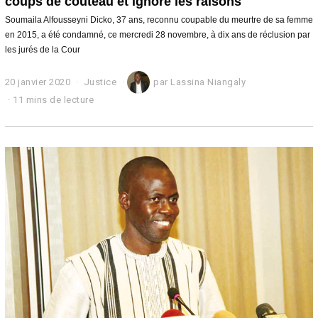
coups de couteau et ignore les raisons
Soumaila Alfousseyni Dicko, 37 ans, reconnu coupable du meurtre de sa femme
en 2015, a été condamné, ce mercredi 28 novembre, à dix ans de réclusion par
les jurés de la Cour
20 janvier 2020
2
Justice
par
Lassina Niangaly
1
11 mins de lecture
j
a
n
v
i
e
r
2
0
2
0