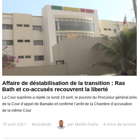
t
2
0
2
1
Affaire de déstabilisation de la transition : Ras
Bath et co-accusés recouvrent la liberté
La Cour suprême a rejeté ce lundi 19 avril, le pourvoi du Procureur général près
de la Cour d’appel de Bamako et confirmé l’arrêt de la Chambre d’accusation
de la même Cour
19 avril 2021
1
Actualités
par
Maliki Diallo
4 mins de lecture
9
a