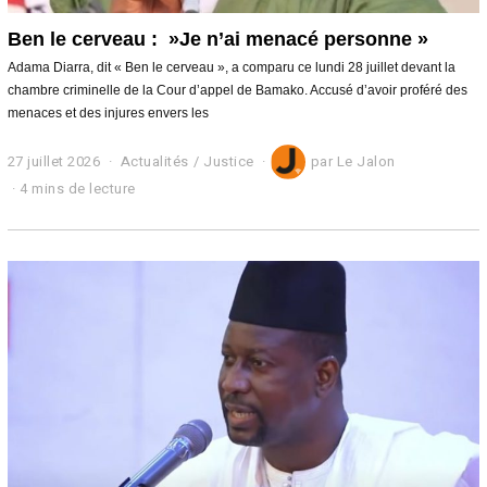
Ben le cerveau : »Je n’ai menacé personne »
Adama Diarra, dit « Ben le cerveau », a comparu ce lundi 28 juillet devant la
chambre criminelle de la Cour d’appel de Bamako. Accusé d’avoir proféré des
menaces et des injures envers les
27 juillet 2026
2
Actualités
/
Justice
par
Le Jalon
7
4 mins de lecture
j
u
i
l
l
e
t
2
0
2
6