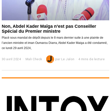
Non, Abdel Kader Maïga n’est pas Conseiller
Spécial du Premier ministre
Placé sous mandat de dépôt depuis le 8 mars dernier suite à une plainte de
l’ancien ministre et iman Oumarou Diarra, Abdel Kader Maiga a été condamné,
ce lundi 29 avril 2024,
30 avril 2024
3
Mali Check
par
Le Jalon
4 mins de lecture
0
a
v
r
i
l
2
0
2
4