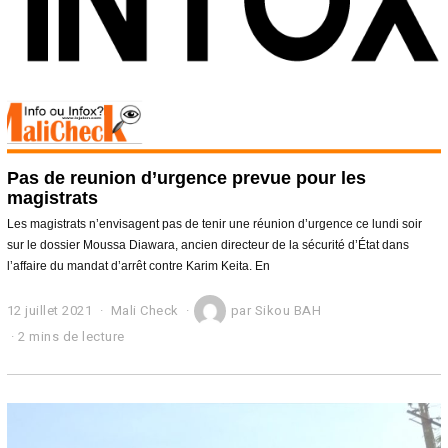
Pas de reunion d’urgence prevue pour les
magistrats
Les magistrats n’envisagent pas de tenir une réunion d’urgence ce lundi soir
sur le dossier Moussa Diawara, ancien directeur de la sécurité d’État dans
l’affaire du mandat d’arrêt contre Karim Keita. En
12 juillet 2021
1
Mali Check
par
Sikou BAH
2
2 mins de lecture
j
u
i
l
l
e