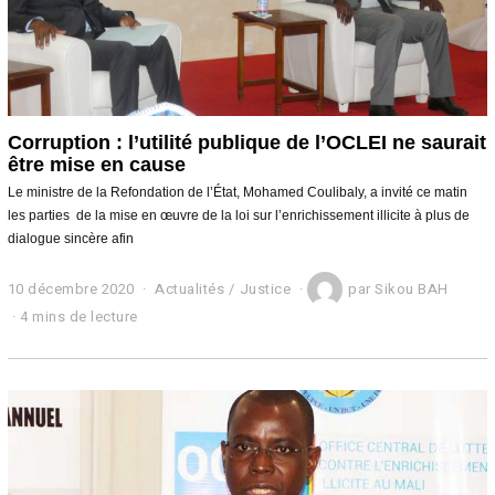
Corruption : l’utilité publique de l’OCLEI ne saurait
être mise en cause
Le ministre de la Refondation de l’État, Mohamed Coulibaly, a invité ce matin
les parties de la mise en œuvre de la loi sur l’enrichissement illicite à plus de
dialogue sincère afin
10 décembre 2020
1
Actualités
/
Justice
par
Sikou BAH
0
4 mins de lecture
d
é
c
e
m
b
r
e
2