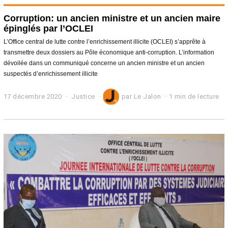
Corruption: un ancien ministre et un ancien maire
épinglés par l’OCLEI
L’Office central de lutte contre l’enrichissement illicite (OCLEI) s’apprête à
transmettre deux dossiers au Pôle économique anti-corruption. L’information
dévoilée dans un communiqué concerne un ancien ministre et un ancien
suspectés d’enrichissement illicite
17 décembre 2020
1
Justice
par
Le Jalon
1 min de lecture
7
d
é
c
e
m
b
r
e
2
0
2
0