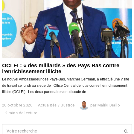
0
2
0
OCLEI : « des milliards » des Pays Bas contre
l’enrichissement illicite
Le nouvel Ambassadeur des Pays-Bas, Marchel Gerrman, a effectué une visite
de travail ce lundi au siège de l’Office Central de lutte contre l’enrichissement
illicite (OCLEI). Les deux partenaires ont discuté de
20 octobre 2020
2
Actualités
/
Justice
par
Maliki Diallo
0
2 mins de lecture
o
c
t
o