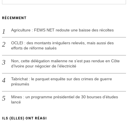
b
r
e
RÉCEMMENT
2
0
2
Agriculture : FEWS NET redoute une baisse des récoltes
0
OCLEI : des montants irréguliers relevés, mais aussi des
efforts de réforme salués
Non, cette délégation malienne ne s’est pas rendue en Côte
d’Ivoire pour négocier de l’électricité
Tabrichat : le parquet enquête sur des crimes de guerre
présumés
Mines : un programme présidentiel de 30 bourses d’études
lancé
ILS (ELLES) ONT RÉAGI