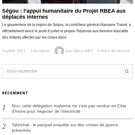
Ségou : l’appui humanitaire du Projet RBEA aux
déplacés internes
Le gouverneur de la région de Ségou, le contrôleur général Alassane Traoré, a
officiellement lancé le jeudi 8 juillet le projet« Réponse aux besoins éducatifs
des enfants affectés par les crises dans
9 juillet 2021
9
Education
par
Sikou BAH
6 mins de lecture
j
u
i
l
l
e
t
RÉCEMMENT
2
0
2
Non, cette délégation malienne ne s’est pas rendue en Côte
1
d’Ivoire pour négocier de l’électricité
Tabrichat : le parquet enquête sur des crimes de guerre
présumés