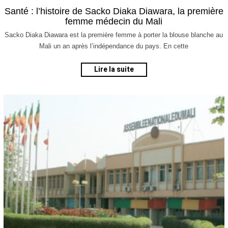
m
Santé : l’histoire de Sacko Diaka Diawara, la première
a
femme médecin du Mali
r
s
Sacko Diaka Diawara est la première femme à porter la blouse blanche au
2
Mali un an après l’indépendance du pays. En cette
0
2
Lire la suite
0