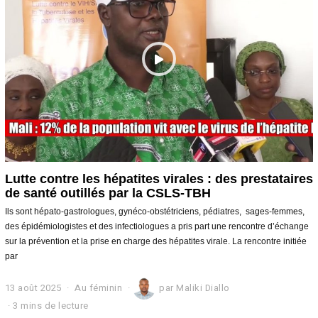
Lutte contre les hépatites virales : des prestataires
de santé outillés par la CSLS-TBH
Ils sont hépato-gastrologues, gynéco-obstétriciens, pédiatres, sages-femmes,
des épidémiologistes et des infectiologues a pris part une rencontre d’échange
sur la prévention et la prise en charge des hépatites virale. La rencontre initiée
par
13 août 2025
1
Au féminin
par
Maliki Diallo
3
3 mins de lecture
a