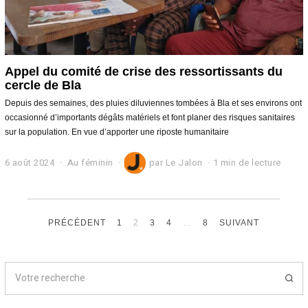
Appel du comité de crise des ressortissants du
cercle de Bla
Depuis des semaines, des pluies diluviennes tombées à Bla et ses environs ont
occasionné d’importants dégâts matériels et font planer des risques sanitaires
sur la population. En vue d’apporter une riposte humanitaire
6 août 2024
6
Au féminin
par
Le Jalon
1 min de lecture
s
e
p
t
PRÉCÉDENT
e
1
2
3
4
…
8
SUIVANT
m
b
r
e
2
0