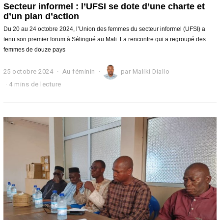
Secteur informel : l’UFSI se dote d’une charte et
d’un plan d’action
Du 20 au 24 octobre 2024, l’Union des femmes du secteur informel (UFSI) a
tenu son premier forum à Sélingué au Mali. La rencontre qui a regroupé des
femmes de douze pays
25 octobre 2024
2
Au féminin
par
Maliki Diallo
5
4 mins de lecture
o
c
t
o
b
r
e
2
0
2
4