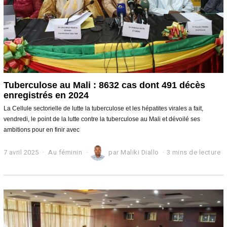
Tuberculose au Mali : 8632 cas dont 491 décès
enregistrés en 2024
La Cellule sectorielle de lutte la tuberculose et les hépatites virales a fait,
vendredi, le point de la lutte contre la tuberculose au Mali et dévoilé ses
ambitions pour en finir avec
7 avril 2025
1
Au féminin
par
Maliki Diallo
3 mins de lecture
1
a
v
r
i
l
2
0