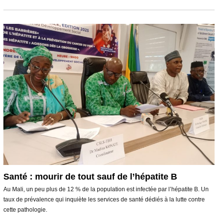
o
û
t
2
0
2
5
Santé : mourir de tout sauf de l’hépatite B
Au Mali, un peu plus de 12 % de la population est infectée par l’hépatite B. Un
taux de prévalence qui inquiète les services de santé dédiés à la lutte contre
cette pathologie.