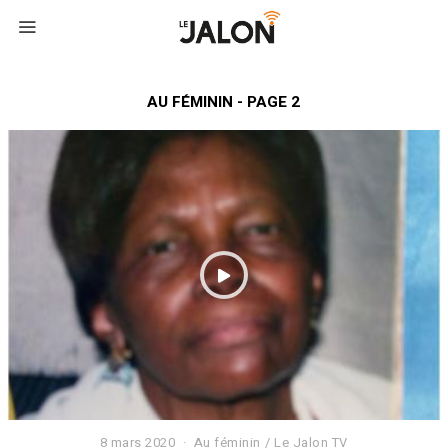
AU FÉMININ - PAGE 2
8 mars 2020
8
Au féminin
/
Le Jalon TV