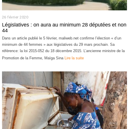
26 février 2020
2
6
Législatives : on aura au minimum 28 députées et non
f
44
é
v
Dans un article publié le 5 février, maliweb.net confirme l’élection « d’un
r
minimum de 44 femmes » aux législatives du 29 mars prochain. Sa
i
référence: la loi 2015-052 du 18 décembre 2015. L’ancienne ministre de la
e
r
Promotion de la Femme, Maïga Sina
Lire la suite
2
0
2
0