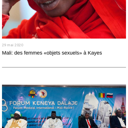
29 mai 2020
1
0
Mali: des femmes «objets sexuels» à Kayes
m
a
r
s
2
0
2
1