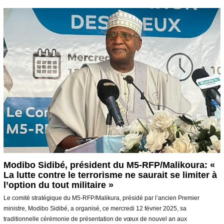
s
2
0
2
5
Modibo Sidibé, président du M5-RFP/Malikoura: «
La lutte contre le terrorisme ne saurait se limiter à
l’option du tout militaire »
Le comité stratégique du M5-RFP/Malikura, présidé par l’ancien Premier
ministre, Modibo Sidibé, a organisé, ce mercredi 12 février 2025, sa
traditionnelle cérémonie de présentation de vœux de nouvel an aux