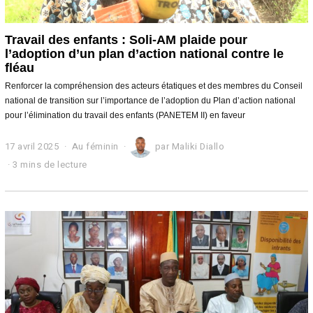
Travail des enfants : Soli-AM plaide pour
l’adoption d’un plan d’action national contre le
fléau
Renforcer la compréhension des acteurs étatiques et des membres du Conseil
national de transition sur l’importance de l’adoption du Plan d’action national
pour l’élimination du travail des enfants (PANETEM II) en faveur
17 avril 2025
1
Au féminin
par
Maliki Diallo
7
3 mins de lecture
a
v
r
i
l
2
0
2
5