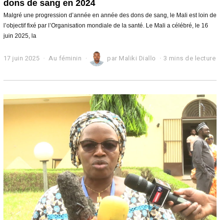
dons de sang en 2024
Malgré une progression d’année en année des dons de sang, le Mali est loin de
l’objectif fixé par l’Organisation mondiale de la santé. Le Mali a célébré, le 16
juin 2025, la
17 juin 2025
1
Au féminin
par
Maliki Diallo
3 mins de lecture
7
j
u
i
n
2
0
2
5