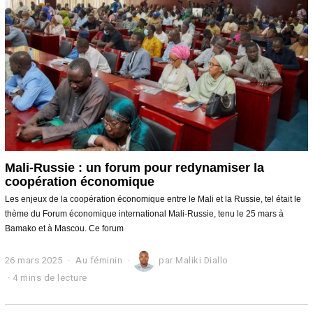
2
5
Mali-Russie : un forum pour redynamiser la
coopération économique
Les enjeux de la coopération économique entre le Mali et la Russie, tel était le
thème du Forum économique international Mali-Russie, tenu le 25 mars à
Bamako et à Mascou. Ce forum
26 mars 2025
2
Au féminin
par
Maliki Diallo
6
4 mins de lecture
m
a
r