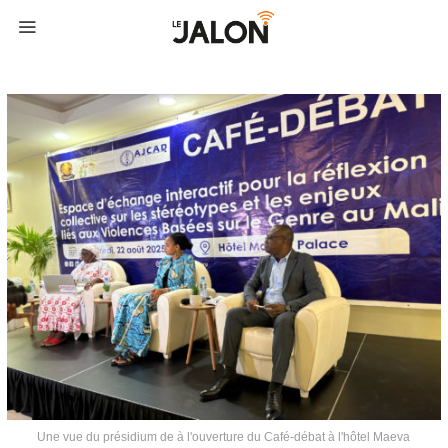
Une vue du présidium de à l'ouverture du Café-débat à l'hôtel Maeva