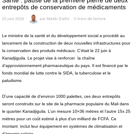
Santé : pause de la première pierre de deux
entrepôts de conservation de médicaments
23 juin 2026
2
par
Maliki Diallo
3 mins de lecture
5
j
u
Le ministre de la santé et du développement social a procédé au
i
lancement de la construction de deux nouvelles infrastructures pour
n
la conservation des produits médicaux. C’était le 22 juin à
2
0
Kanadjiguila. Le projet vise à renforcer la chaîne
2
d’approvisionnement pharmaceutique du pays. Il est financé par le
6
fonds mondial de lutte contre le SIDA, la tuberculose et le
paludisme.
D’une capacité de d’environ 1000 palettes, ces deux entrepôts
seront construits sur le site de la pharmacie populaire du Mali dans
le quartier Kanadjiguila. L’un mesure 10×36 mètres et l’autre 15x 25
mètres pour un coût estimé à plus d’un milliard de FCFA. Ce
montant inclut leur équipement en systèmes de climatisation et
d’énergie solaire.