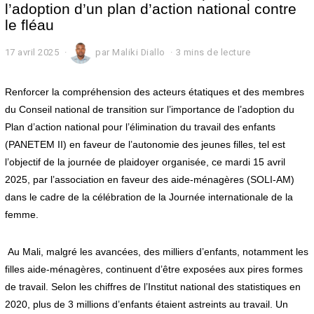
l’adoption d’un plan d’action national contre
le fléau
17 avril 2025
1
par
Maliki Diallo
3 mins de lecture
7
a
v
Renforcer la compréhension des acteurs étatiques et des membres
r
du Conseil national de transition sur l’importance de l’adoption du
i
Plan d’action national pour l’élimination du travail des enfants
l
2
(PANETEM II) en faveur de l’autonomie des jeunes filles, tel est
0
l’objectif de la journée de plaidoyer organisée, ce mardi 15 avril
2
5
2025, par l’association en faveur des aide-ménagères (SOLI-AM)
dans le cadre de la célébration de la Journée internationale de la
femme.
Au Mali, malgré les avancées, des milliers d’enfants, notamment les
filles aide-ménagères, continuent d’être exposées aux pires formes
de travail. Selon les chiffres de l’Institut national des statistiques en
2020, plus de 3 millions d’enfants étaient astreints au travail. Un