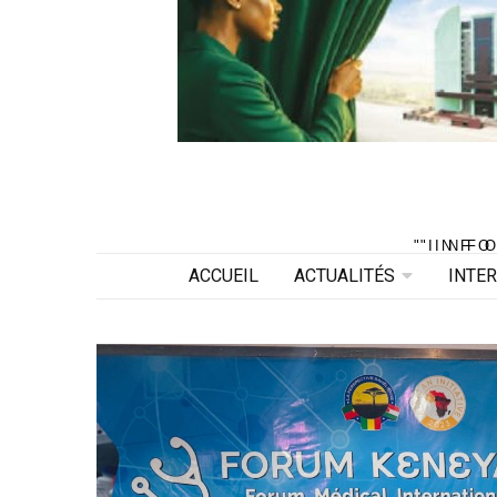
"INF
"INF
ACCUEIL
ACTUALITÉS
INTE