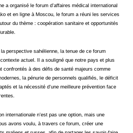
e a organisé le forum d’affaires médical international
o et en ligne à Moscou, le forum a réuni les services
utour du thème : coopération sanitaire et opportunités
urable.
a perspective sahélienne, la tenue de ce forum
contexte actuel. Il a souligné que notre pays et plus
nt confrontés à des défis de santé majeurs comme
modernes, la pénurie de personnels qualifiés, le déficit
tés et la nécessité d’une meilleure prévention face
rrentes.
on internationale n’est pas une option, mais une
nous avons voulu, à travers ce forum, créer une
s maliens et russes, afin de partager les savoir-faire