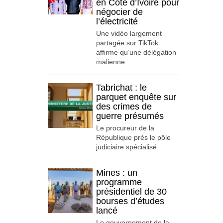
en Côte d’Ivoire pour
négocier de
l’électricité
Une vidéo largement
partagée sur TikTok
affirme qu’une délégation
malienne
Tabrichat : le
parquet enquête sur
des crimes de
guerre présumés
Le procureur de la
République près le pôle
judiciaire spécialisé
Mines : un
programme
présidentiel de 30
bourses d’études
lancé
Le gouvernement de la