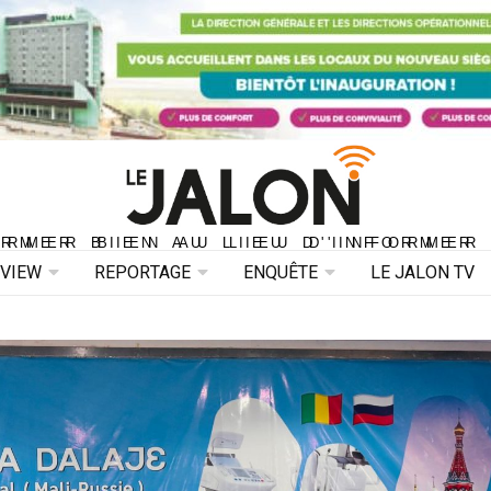
ORMER BIEN AU LIEU D'INFORMER 
ORMER BIEN AU LIEU D'INFORMER
RVIEW
REPORTAGE
ENQUÊTE
LE JALON TV