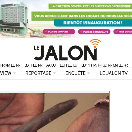
ORMER BIEN AU LIEU D'INFORMER 
ORMER BIEN AU LIEU D'INFORMER
RVIEW
REPORTAGE
ENQUÊTE
LE JALON TV