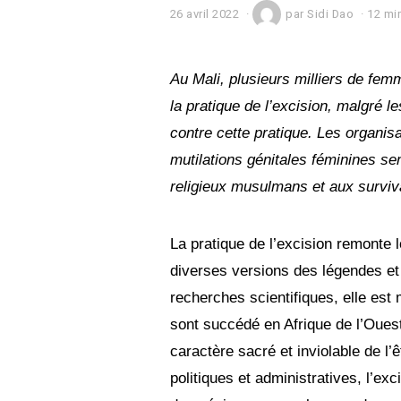
26 avril 2022
2
par
Sidi Dao
12 min
6
a
v
r
Au Mali, plusieurs milliers de fe
i
la pratique de l’excision, malgré 
l
2
contre cette pratique. Les organisat
0
2
mutilations génitales féminines se
2
religieux musulmans et aux surviva
La pratique de l’excision remonte l
diverses versions des légendes et
recherches scientifiques, elle es
sont succédé en Afrique de l’Ouest
caractère sacré et inviolable de l’
politiques et administratives, l’exc