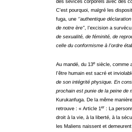
des sévices corporels avec des co
C’est pourquoi, malgré les dispos
fuga, une
‘’authentique déclaration
de notre ère’’
, l’excision a survé
de sexualité, de féminité, de repro
celle du conformisme à l’ordre établ
e
Au mandé, du 13
siècle, comme au
l’être humain est sacré et inviolabl
de son intégrité physique. En cons
prochain est punie de la peine de 
Kurukanfuga. De la même manière, 
er
retrouve : « Article 1
: La personn
droit à la vie, à la liberté, à la séc
les Maliens naissent et demeurent 