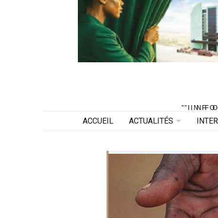
"INF
"INF
ACCUEIL
ACTUALITÉS
INTE