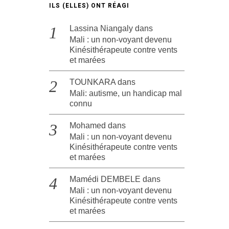
ILS (ELLES) ONT RÉAGI
Lassina Niangaly
dans
Mali : un non-voyant devenu
Kinésithérapeute contre vents
et marées
TOUNKARA
dans
Mali: autisme, un handicap mal
connu
Mohamed
dans
Mali : un non-voyant devenu
Kinésithérapeute contre vents
et marées
Mamédi DEMBELE
dans
Mali : un non-voyant devenu
Kinésithérapeute contre vents
et marées