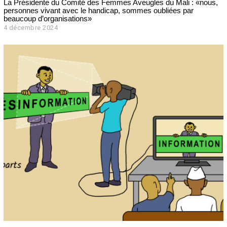
La Présidente du Comité des Femmes Aveugles du Mali : «nous,
personnes vivant avec le handicap, sommes oubliées par
beaucoup d’organisations»
4 décembre 2024
4
d
é
c
e
m
b
r
e
2
0
2
4