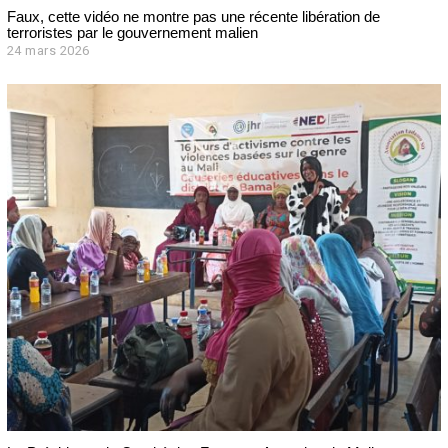
Faux, cette vidéo ne montre pas une récente libération de
terroristes par le gouvernement malien
24 mars 2026
2
4
m
a
r
s
2
0
2
6