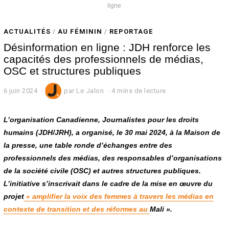
ligne
ACTUALITÉS
/
AU FÉMININ
/
REPORTAGE
Désinformation en ligne : JDH renforce les
capacités des professionnels de médias,
OSC et structures publiques
6 juin 2024
7
par
Le Jalon
4 mins de lecture
j
u
i
L’organisation Canadienne, Journalistes pour les droits
n
humains (JDH/JRH), a organisé, le 30 mai 2024, à la Maison de
2
la presse, une table ronde d’échanges entre des
0
2
professionnels des médias, des responsables d’organisations
4
de la société civile (OSC) et autres structures publiques.
L’initiative s’inscrivait dans le cadre de la mise en œuvre du
projet
« amplifier la voix des femmes à travers les médias en
contexte de transition et des réformes au
Mali ».