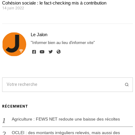
Cohésion sociale : le fact-checking mis à contribution
14 juin 2022
1
4
j
u
i
Le Jalon
n
2
"Informer bien au lieu d'informer vite"
0
2
2
RÉCEMMENT
Agriculture : FEWS NET redoute une baisse des récoltes
OCLEI : des montants irréguliers relevés, mais aussi des