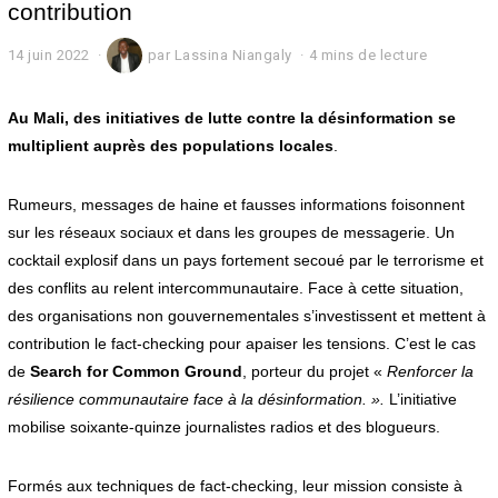
contribution
14 juin 2022
1
par
Lassina Niangaly
4 mins de lecture
4
j
u
Au Mali, des initiatives de lutte contre la désinformation se
i
multiplient auprès des populations locales
.
n
2
0
Rumeurs, messages de haine et fausses informations foisonnent
2
sur les réseaux sociaux et dans les groupes de messagerie. Un
2
cocktail explosif dans un pays fortement secoué par le terrorisme et
des conflits au relent intercommunautaire. Face à cette situation,
des organisations non gouvernementales s’investissent et mettent à
contribution le fact-checking pour apaiser les tensions. C’est le cas
de
Search for Common Ground
, porteur du projet «
Renforcer la
résilience communautaire face à la désinformation. ».
L’initiative
mobilise soixante-quinze journalistes radios et des blogueurs.
Formés aux techniques de fact-checking, leur mission consiste à