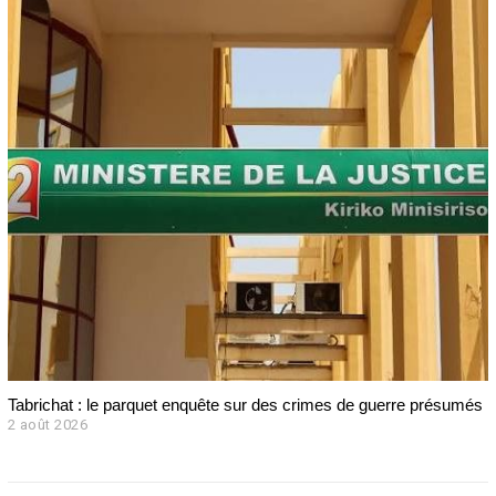
Tabrichat : le parquet enquête sur des crimes de guerre présumés
2 août 2026
2
a
o
û