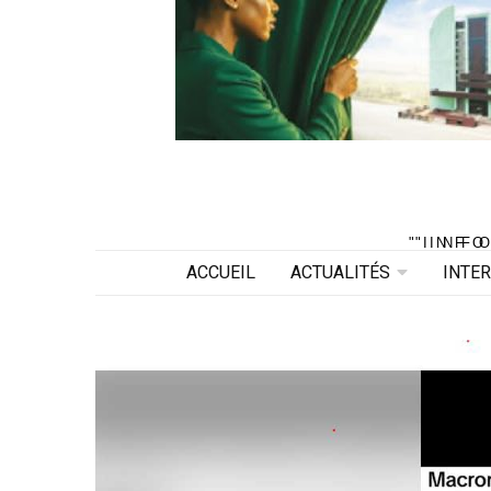
"INF
"INF
ACCUEIL
ACTUALITÉS
INTE