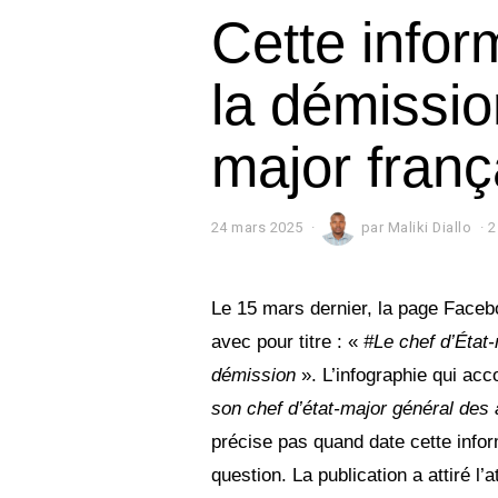
Cette infor
la démissio
major franç
24 mars 2025
par
Maliki Diallo
2
Le 15 mars dernier, la page Face
avec pour titre : «
#Le chef d’État
démission
». L’infographie qui ac
son chef d’état-major général de
précise pas quand date cette inform
question. La publication a attiré l’