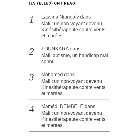
ILS (ELLES) ONT RÉAGI
Lassina Niangaly
dans
Mali : un non-voyant devenu
Kinésithérapeute contre vents
et marées
TOUNKARA
dans
Mali: autisme, un handicap mal
connu
Mohamed
dans
Mali : un non-voyant devenu
Kinésithérapeute contre vents
et marées
Mamédi DEMBELE
dans
Mali : un non-voyant devenu
Kinésithérapeute contre vents
et marées