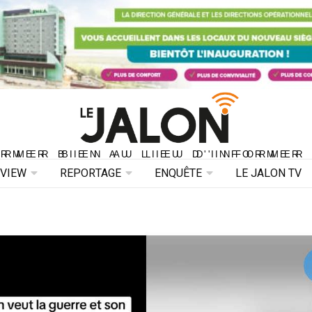
ORMER BIEN AU LIEU D'INFORMER 
ORMER BIEN AU LIEU D'INFORMER
RVIEW
REPORTAGE
ENQUÊTE
LE JALON TV