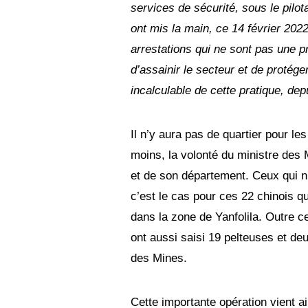
services de sécurité, sous le pilot
i
e
ont mis la main, ce 14 février 2022
r
2
arrestations qui ne sont pas une pr
0
d’assainir le secteur et de protég
2
2
incalculable de cette pratique, de
Il n’y aura pas de quartier pour les
moins, la volonté du ministre des 
et de son département. Ceux qui n
c’est le cas pour ces 22 chinois qu
dans la zone de Yanfolila. Outre ce
ont aussi saisi 19 pelteuses et de
des Mines.
Cette importante opération vient ai