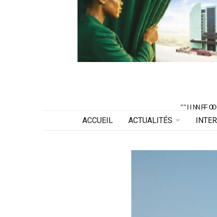
"INF
"INF
ACCUEIL
ACTUALITÉS
INTE