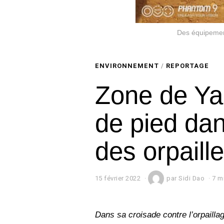
Des équipement
ENVIRONNEMENT
/
REPORTAGE
Zone de Yan
de pied dan
des orpaille
15 février 2022
1
par
Sidi Dao
7 m
5
f
é
v
Dans sa croisade contre l’orpaillag
r