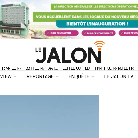
ORMER BIEN AU LIEU D'INFORMER 
ORMER BIEN AU LIEU D'INFORMER
RVIEW
REPORTAGE
ENQUÊTE
LE JALON TV