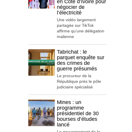
en Côte d’Ivoire pour
négocier de
l’électricité
Une vidéo largement
partagée sur TikTok
affirme qu’une délégation
malienne
Tabrichat : le
parquet enquête sur
des crimes de
guerre présumés
Le procureur de la
République près le pôle
judiciaire spécialisé
Mines : un
programme
présidentiel de 30
bourses d’études
lancé
Le gouvernement de la