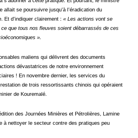
à s’adonner à cette pratique. Et pourtant, le ministre
 allait se poursuivre jusqu’à l’éradication du
 Et d’indiquer clairement :
« Les actions vont se
’à ce que tous nos fleuves soient débarrassés de ces
cioéconomiques ».
ponsables maliens qui délivrent des documents
 actions dévastatrices de notre environnement
ciaires ! En novembre dernier, les services du
restation de trois ressortissants chinois qui opéraient
 minier de Kouremalé.
 édition des Journées Minières et Pétrolières, Lamine
 à nettoyer le secteur contre des pratiques peu