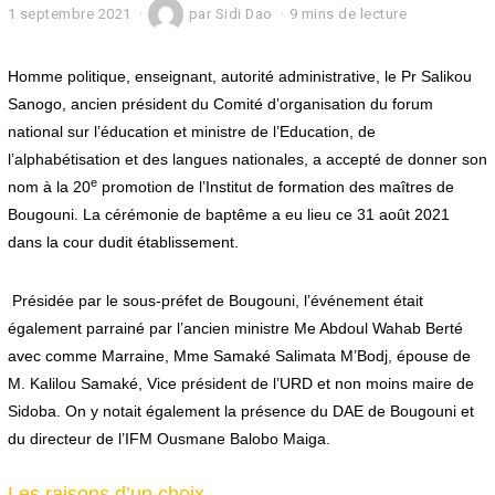
1 septembre 2021
1
par
Sidi Dao
9 mins de lecture
s
e
p
Homme politique, enseignant, autorité administrative, le Pr Salikou
t
Sanogo, ancien président du Comité d’organisation du forum
e
national sur l’éducation et ministre de l’Education, de
m
b
l’alphabétisation et des langues nationales, a accepté de donner son
r
e
nom à la 20
promotion de l’Institut de formation des maîtres de
e
2
Bougouni. La cérémonie de baptême a eu lieu ce 31 août 2021
0
dans la cour dudit établissement.
2
1
Présidée par le sous-préfet de Bougouni, l’événement était
également parrainé par l’ancien ministre Me Abdoul Wahab Berté
avec comme Marraine, Mme Samaké Salimata M’Bodj, épouse de
M. Kalilou Samaké, Vice président de l’URD et non moins maire de
Sidoba. On y notait également la présence du DAE de Bougouni et
du directeur de l’IFM Ousmane Balobo Maiga.
Les raisons d’un choix