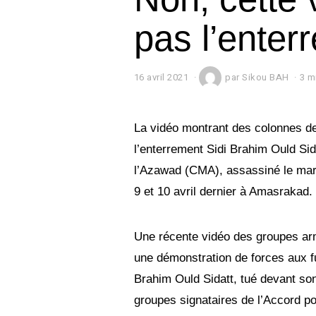
pas l’enter
16 avril 2021
1
par
Sikou BAH
3 m
6
a
v
r
La vidéo montrant des colonnes de
i
l’enterrement Sidi Brahim Ould Si
l
2
l’Azawad (CMA), assassiné le mard
0
2
9 et 10 avril dernier à Amasrakad.
1
Une récente vidéo des groupes ar
une démonstration de forces aux fu
Brahim Ould Sidatt, tué devant son
groupes signataires de l’Accord po