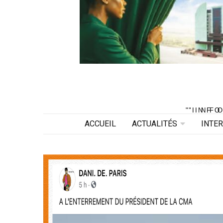
"INF
"INF
ACCUEIL
ACTUALITÉS
INTE