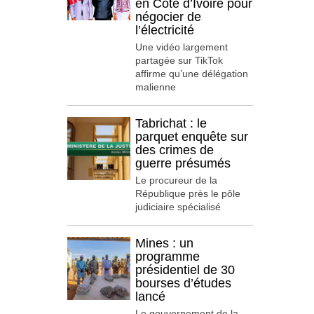
en Côte d’Ivoire pour
négocier de
l’électricité
Une vidéo largement
partagée sur TikTok
affirme qu’une délégation
malienne
Tabrichat : le
parquet enquête sur
des crimes de
guerre présumés
Le procureur de la
République près le pôle
judiciaire spécialisé
Mines : un
programme
présidentiel de 30
bourses d’études
lancé
Le gouvernement de la