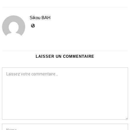
o
v
e
Sikou BAH
m
b
r
e
2
0
2
5
LAISSER UN COMMENTAIRE