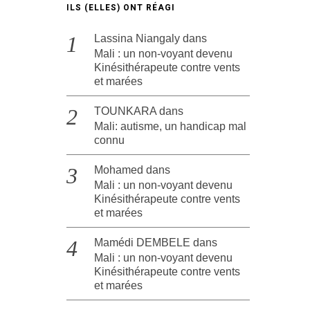
ILS (ELLES) ONT RÉAGI
Lassina Niangaly
dans
Mali : un non-voyant devenu
Kinésithérapeute contre vents
et marées
TOUNKARA
dans
Mali: autisme, un handicap mal
connu
Mohamed
dans
Mali : un non-voyant devenu
Kinésithérapeute contre vents
et marées
Mamédi DEMBELE
dans
Mali : un non-voyant devenu
Kinésithérapeute contre vents
et marées