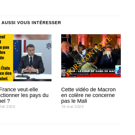
A AUSSI VOUS INTÉRESSER
France veut-elle
Cette vidéo de Macron
ctionner les pays du
en colère ne concerne
el ?
pas le Mali
llet 2026
2
16 mai 2026
1
j
6
u
m
i
a
l
i
l
2