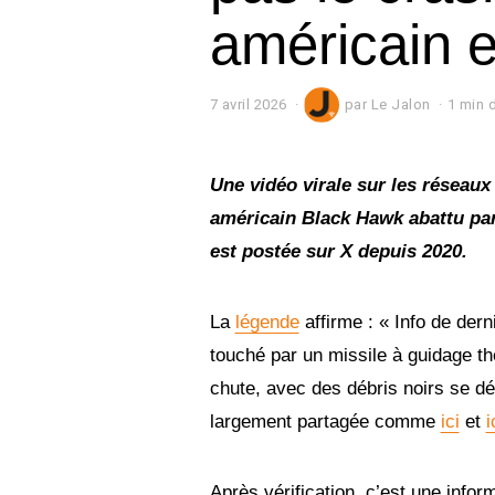
américain e
7 avril 2026
7
par
Le Jalon
1 min d
a
v
r
i
Une vidéo virale sur les réseaux
l
américain Black Hawk abattu par
2
0
est postée sur X depuis 2020.
2
6
La
légende
affirme : « Info de der
touché par un missile à guidage th
chute, avec des débris noirs se dét
largement partagée comme
ici
et
i
Après vérification, c’est une info