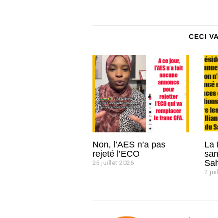
CECI V
Non, l’AES n’a pas
La 
rejeté l’ECO
san
Sah
25 juillet 2026
2
6
2 jui
j
u
i
l
l