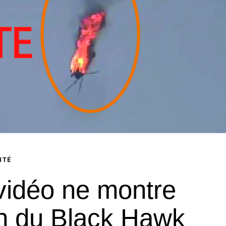
ITÉ
vidéo ne montre
sh du Black Hawk