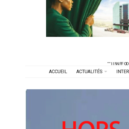
"INF
"INF
ACCUEIL
ACTUALITÉS
INTE