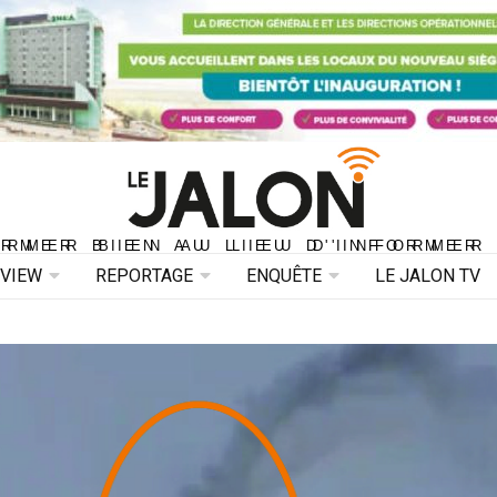
ORMER BIEN AU LIEU D'INFORMER 
ORMER BIEN AU LIEU D'INFORMER
RVIEW
REPORTAGE
ENQUÊTE
LE JALON TV