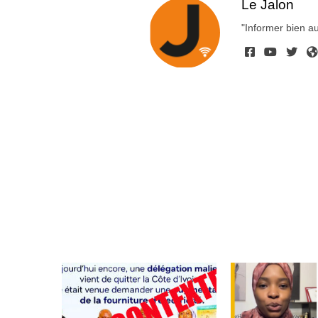
Le Jalon
e
t
"Informer bien au 
2
0
2
6