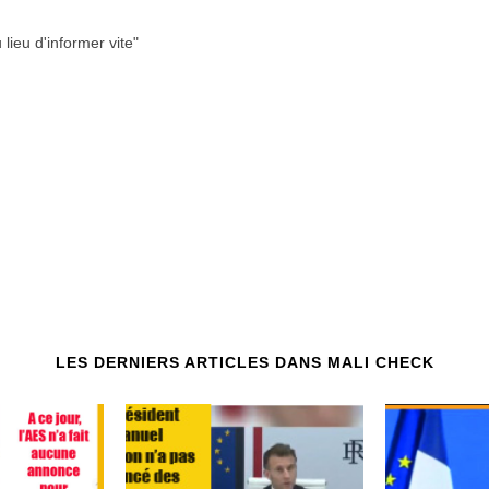
e
0
t
2
lieu d'informer vite"
2
6
0
2
6
LES DERNIERS ARTICLES DANS MALI CHECK